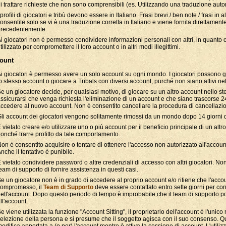
i trattare richieste che non sono comprensibili (es. Utilizzando una traduzione auto
 profili di giocatori e tribù devono essere in Italiano. Frasi brevi / ben note / frasi in 
onsentite solo se vi è una traduzione corretta in Italiano e viene fornita direttamen
precedentemente.
i giocatori non è permesso condividere informazioni personali con altri, in quanto
tilizzato per compromettere il loro account o in altri modi illegittimi.
count
i giocatori è permesso avere un solo account su ogni mondo. I giocatori possono 
o stesso account o giocare a Tribals con diversi account, purché non siano attivi n
e un giocatore decide, per qualsiasi motivo, di giocare su un altro account nello 
ssicurarsi che venga richiesta l'eliminazione di un account e che siano trascorse 24
ccedere al nuovo account. Non è consentito cancellare la procedura di cancellazi
li account dei giocatori vengono solitamente rimossi da un mondo dopo 14 giorni di 
 vietato creare e/o utilizzare uno o più account per il beneficio principale di un altr
onché trarre profitto da tale comportamento.
on è consentito acquisire o tentare di ottenere l'accesso non autorizzato all'account
nche il tentativo è punibile.
 vietato condividere password o altre credenziali di accesso con altri giocatori. Non
eam di supporto di fornire assistenza in questi casi.
e un giocatore non è in grado di accedere al proprio account e/o ritiene che l'accou
compromesso, il
Team di Supporto
deve essere contattato entro sette giorni per con
ell'account. Dopo questo periodo di tempo è improbabile che il team di supporto 
ll'account.
e viene utilizzata la funzione "Account Sitting", il proprietario dell'account è l'unico
elezione della persona e si presume che il soggetto agisca con il suo consenso. Q