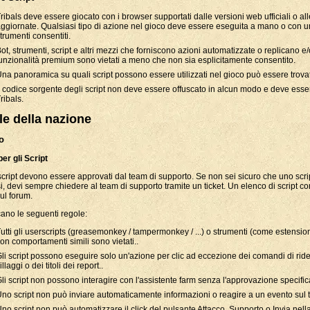
ribals deve essere giocato con i browser supportati dalle versioni web ufficiali o alle
ggiornate. Qualsiasi tipo di azione nel gioco deve essere eseguita a mano o con un
trumenti consentiti.
ot, strumenti, script e altri mezzi che forniscono azioni automatizzate o replicano 
unzionalità premium sono vietati a meno che non sia esplicitamente consentito.
na panoramica su quali script possono essere utilizzati nel gioco può essere trov
l codice sorgente degli script non deve essere offuscato in alcun modo e deve esse
ribals.
e della nazione
ro
er gli Script
i script devono essere approvati dal team di supporto. Se non sei sicuro che uno scr
, devi sempre chiedere al team di supporto tramite un ticket. Un elenco di script co
sul forum.
cano le seguenti regole:
utti gli userscripts (greasemonkey / tampermonkey / ...) o strumenti (come estensio
on comportamenti simili sono vietati..
li script possono eseguire solo un'azione per clic ad eccezione dei comandi di ri
illaggi o dei titoli dei report..
li script non possono interagire con l'assistente farm senza l'approvazione specific
no script non può inviare automaticamente informazioni o reagire a un evento sul 
no script non può automatizzare il click del pulsante Attacco, Supporto o Invia nel