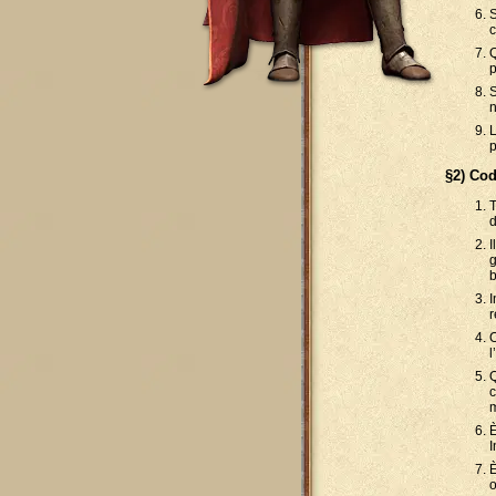
S
c
Q
p
S
n
L
p
§2) Cod
T
d
I
g
b
I
r
O
l
Q
c
m
È
È
o