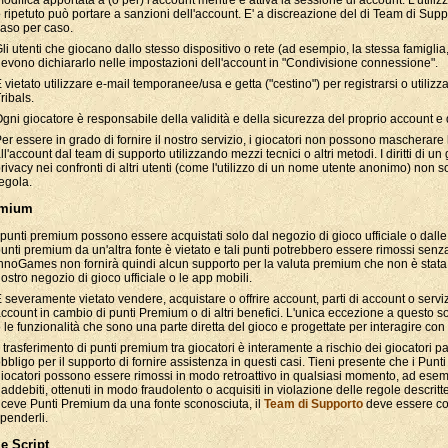
odifica apportata a (o per) l'account mentre è attiva la sessione di account. L'utiliz
 ripetuto può portare a sanzioni dell'account. E' a discreazione del di Team di Suppo
aso per caso.
li utenti che giocano dallo stesso dispositivo o rete (ad esempio, la stessa famiglia,
evono dichiararlo nelle impostazioni dell'account in "Condivisione connessione".
 vietato utilizzare e-mail temporanee/usa e getta ("cestino") per registrarsi o utilizz
ribals.
gni giocatore è responsabile della validità e della sicurezza del proprio account e de
er essere in grado di fornire il nostro servizio, i giocatori non possono mascherare 
ll'account dal team di supporto utilizzando mezzi tecnici o altri metodi. I diritti di un
rivacy nei confronti di altri utenti (come l'utilizzo di un nome utente anonimo) non 
egola.
emium
 punti premium possono essere acquistati solo dal negozio di gioco ufficiale o dalle
unti premium da un'altra fonte è vietato e tali punti potrebbero essere rimossi se
nnoGames non fornirà quindi alcun supporto per la valuta premium che non è stata a
ostro negozio di gioco ufficiale o le app mobili.
 severamente vietato vendere, acquistare o offrire account, parti di account o servizi 
ccount in cambio di punti Premium o di altri benefici. L'unica eccezione a questo so
 le funzionalità che sono una parte diretta del gioco e progettate per interagire con
l trasferimento di punti premium tra giocatori è interamente a rischio dei giocatori p
bbligo per il supporto di fornire assistenza in questi casi. Tieni presente che i Punt
iocatori possono essere rimossi in modo retroattivo in qualsiasi momento, ad esem
iaddebiti, ottenuti in modo fraudolento o acquisiti in violazione delle regole descrit
iceve Punti Premium da una fonte sconosciuta, il
Team di Supporto
deve essere con
penderli.
 e Script