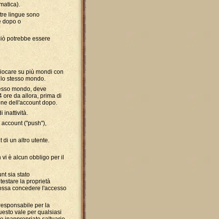
matica).
altre lingue sono
te dopo o
 ciò potrebbe essere
giocare su più mondi con
ello stesso mondo.
stesso mondo, deve
 ore da allora, prima di
one dell'account dopo.
inattività.
o account ("push"),
 di un altro utente.
 vi è alcun obbligo per il
nt sia stato
testare la proprietà
possa concedere l'accesso
 responsabile per la
uesto vale per qualsiasi