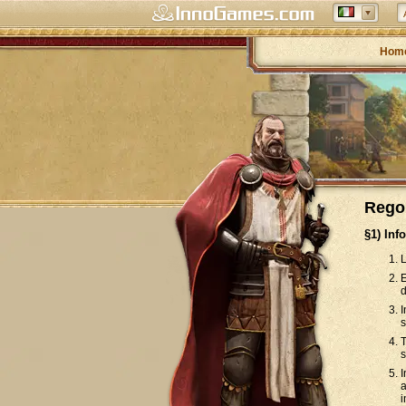
Hom
Regol
§1) Inf
L
E
d
I
s
T
s
I
a
i