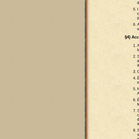
d
I
c
A
u
§4) Ac
A
l
S
a
a
G
È
n
N
A
È
t
S
d
a
S
s