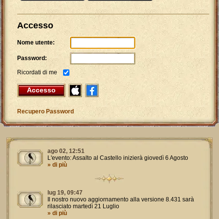
Accesso
Nome utente:
Password:
Ricordati di me
Accesso
Recupero Password
ago 02, 12:51
L'evento: Assalto al Castello inizierà giovedì 6 Agosto
» di più
lug 19, 09:47
Il nostro nuovo aggiornamento alla versione 8.431 sarà
rilasciato martedì 21 Luglio
» di più