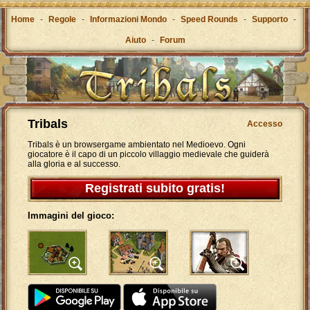
Home
-
Regole
-
Informazioni Mondo
-
Speed Rounds
-
Supporto
-
Aiuto
-
Forum
Tribals
Accesso
Tribals è un browsergame ambientato nel Medioevo. Ogni
giocatore è il capo di un piccolo villaggio medievale che guiderà
alla gloria e al successo.
Registrati subito gratis!
Immagini del gioco: