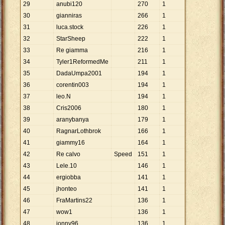
29
anubi120
270
1
30
gianniras
266
1
31
luca.stock
226
1
32
StarSheep
222
1
33
Re giamma
216
1
34
Tyler1ReformedMe
211
1
35
DadaUmpa2001
194
1
36
corentin003
194
1
37
leo.N
194
1
38
Cris2006
180
1
39
aranybanya
179
1
40
RagnarLothbrok
166
1
41
giammy16
164
1
42
Re calvo
Speed
151
1
43
Lele.10
146
1
44
ergiobba
141
1
45
jhonteo
141
1
46
FraMartins22
136
1
47
wow1
136
1
48
jonny96
136
1