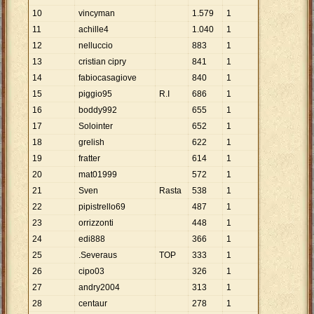
10
vincyman
1
.
579
1
11
achille4
1
.
040
1
12
nelluccio
883
1
13
cristian cipry
841
1
14
fabiocasagiove
840
1
15
piggio95
R.I
686
1
16
boddy992
655
1
17
Solointer
652
1
18
grelish
622
1
19
fratter
614
1
20
mat01999
572
1
21
Sven
Rasta
538
1
22
pipistrello69
487
1
23
orrizzonti
448
1
24
edi888
366
1
25
.Severaus
TOP
333
1
26
cipo03
326
1
27
andry2004
313
1
28
centaur
278
1