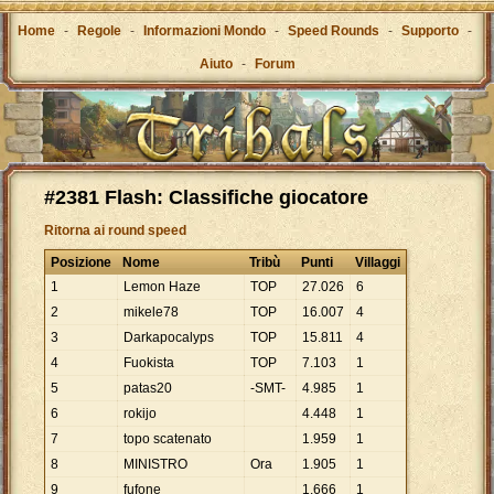
Home
-
Regole
-
Informazioni Mondo
-
Speed Rounds
-
Supporto
-
Aiuto
-
Forum
#2381 Flash: Classifiche giocatore
Ritorna ai round speed
Posizione
Nome
Tribù
Punti
Villaggi
1
Lemon Haze
TOP
27
.
026
6
2
mikele78
TOP
16
.
007
4
3
Darkapocalyps
TOP
15
.
811
4
4
Fuokista
TOP
7
.
103
1
5
patas20
-SMT-
4
.
985
1
6
rokijo
4
.
448
1
7
topo scatenato
1
.
959
1
8
MINISTRO
Ora
1
.
905
1
9
fufone
1
.
666
1