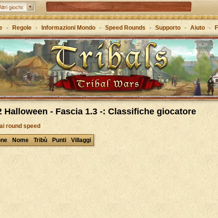
Tribal Wars 2 – il sequel del classico
Altri giochi:
Forge of Empires – Attraverso le ere con la strategia
e
-
Regole
-
Informazioni Mondo
-
Speed Rounds
-
Supporto
-
Aiuto
-
F
Grepolis – Crea il tuo regno nell’antica Grecia
 Halloween - Fascia 1.3 -: Classifiche giocatore
 ai round speed
one
Nome
Tribù
Punti
Villaggi