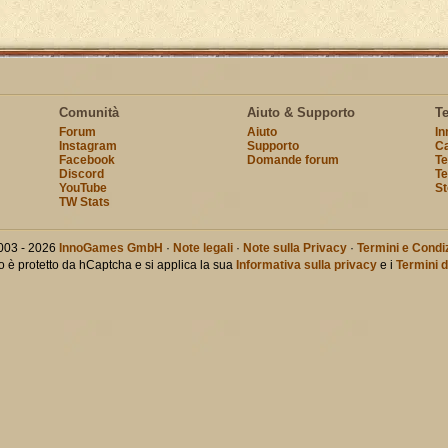
Comunità
Aiuto & Supporto
T
Forum
Aiuto
I
Instagram
Supporto
Ca
Facebook
Domande forum
Te
Discord
Te
YouTube
St
TW Stats
003 - 2026
InnoGames GmbH
·
Note legali
·
Note sulla Privacy
·
Termini e Condiz
o è protetto da hCaptcha e si applica la sua
Informativa sulla privacy
e i
Termini d