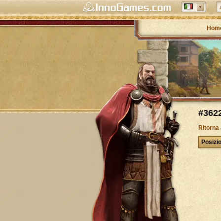
Hom
#3622
Ritorna
Posizi