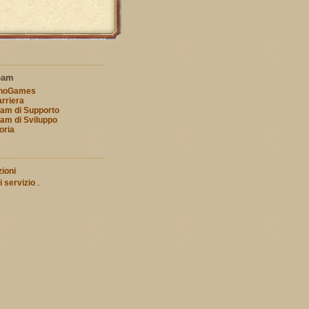
eam
nnoGames
rriera
am di Supporto
am di Sviluppo
oria
ioni
i servizio
.