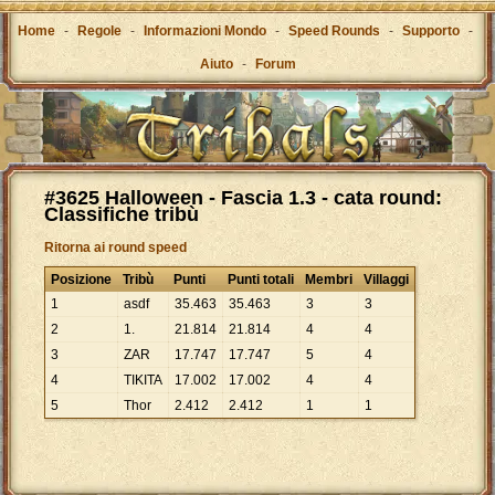
Home
-
Regole
-
Informazioni Mondo
-
Speed Rounds
-
Supporto
-
Aiuto
-
Forum
#3625 Halloween - Fascia 1.3 - cata round:
Classifiche tribù
Ritorna ai round speed
Posizione
Tribù
Punti
Punti totali
Membri
Villaggi
1
asdf
35
.
463
35
.
463
3
3
2
1.
21
.
814
21
.
814
4
4
3
ZAR
17
.
747
17
.
747
5
4
4
TIKITA
17
.
002
17
.
002
4
4
5
Thor
2
.
412
2
.
412
1
1