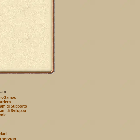
eam
nnoGames
rriera
am di Supporto
am di Sviluppo
oria
ioni
i servizio
.