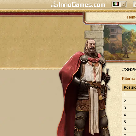
Hom
#3625
Ritorna
Posizi
1
2
3
4
5
6