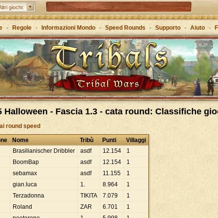
Tribal Wars 2 – il sequel del classico
Altri giochi:
Forge of Empires – Attraverso le ere con la strategia
e
-
Regole
-
Informazioni Mondo
-
Speed Rounds
-
Supporto
-
Aiuto
-
F
Grepolis – Crea il tuo regno nell’antica Grecia
 Halloween - Fascia 1.3 - cata round: Classifiche gi
 ai round speed
one
Nome
Tribù
Punti
Villaggi
Brasilianischer Dribbler
asdf
12
.
154
1
BoomBap
asdf
12
.
154
1
sebamax
asdf
11
.
155
1
gian.luca
1.
8
.
964
1
Terzadonna
TIKITA
7
.
079
1
Roland
ZAR
6
.
701
1