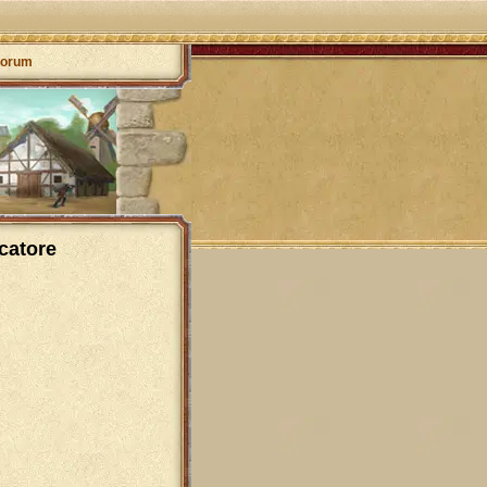
orum
ocatore