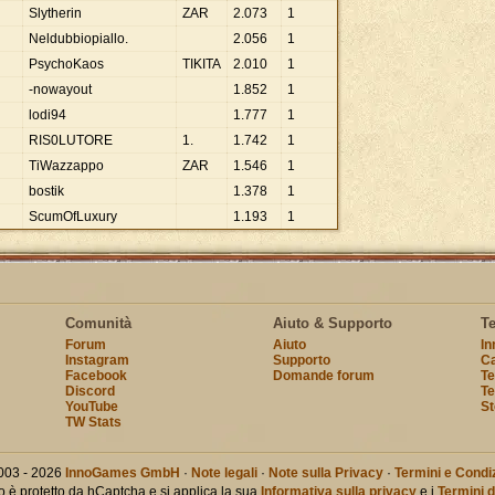
Slytherin
ZAR
2
.
073
1
Neldubbiopiallo.
2
.
056
1
PsychoKaos
TIKITA
2
.
010
1
-nowayout
1
.
852
1
lodi94
1
.
777
1
RIS0LUTORE
1.
1
.
742
1
TiWazzappo
ZAR
1
.
546
1
bostik
1
.
378
1
ScumOfLuxury
1
.
193
1
Comunità
Aiuto & Supporto
T
Forum
Aiuto
I
Instagram
Supporto
Ca
Facebook
Domande forum
Te
Discord
Te
YouTube
St
TW Stats
003 - 2026
InnoGames GmbH
·
Note legali
·
Note sulla Privacy
·
Termini e Condiz
o è protetto da hCaptcha e si applica la sua
Informativa sulla privacy
e i
Termini d