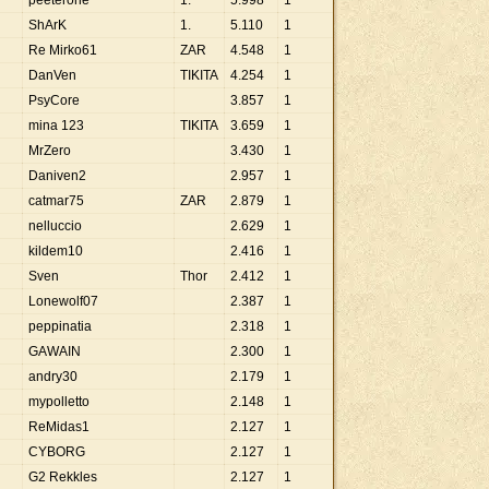
peeterone
1.
5
.
998
1
ShArK
1.
5
.
110
1
Re Mirko61
ZAR
4
.
548
1
DanVen
TIKITA
4
.
254
1
PsyCore
3
.
857
1
mina 123
TIKITA
3
.
659
1
MrZero
3
.
430
1
Daniven2
2
.
957
1
catmar75
ZAR
2
.
879
1
nelluccio
2
.
629
1
kildem10
2
.
416
1
Sven
Thor
2
.
412
1
Lonewolf07
2
.
387
1
peppinatia
2
.
318
1
GAWAIN
2
.
300
1
andry30
2
.
179
1
mypolletto
2
.
148
1
ReMidas1
2
.
127
1
CYBORG
2
.
127
1
G2 Rekkles
2
.
127
1