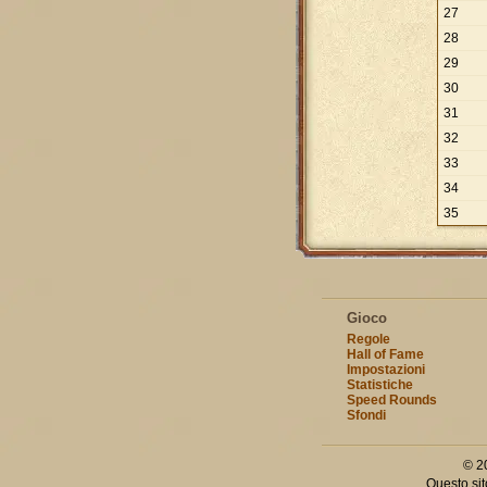
27
28
29
30
31
32
33
34
35
Gioco
Regole
Hall of Fame
Impostazioni
Statistiche
Speed Rounds
Sfondi
© 2
Questo sit