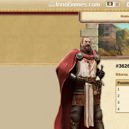
Hom
#3626
Ritorna
Posizi
1
2
3
4