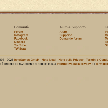
Comunità
Aiuto & Supporto
T
Forum
Aiuto
I
Instagram
Supporto
Ca
Facebook
Domande forum
Te
Discord
Te
YouTube
St
TW Stats
003 - 2026
InnoGames GmbH
·
Note legali
·
Note sulla Privacy
·
Termini e Condiz
o è protetto da hCaptcha e si applica la sua
Informativa sulla privacy
e i
Termini d