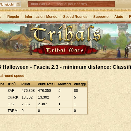
Tribal Wars 2 – il sequel del classico
Altri giochi:
Forge of Empires – Attraverso le ere con la strategia
e
-
Regole
-
Informazioni Mondo
-
Speed Rounds
-
Supporto
-
Aiuto
-
F
Grepolis – Crea il tuo regno nell’antica Grecia
 Halloween - Fascia 2.3 - minimum distance: Classifi
 ai round speed
one
Tribù
Punti
Punti totali
Membri
Villaggi
ZAR
476
.
358
476
.
358
5
88
QuacK
13
.
302
13
.
302
4
5
G-G
2
.
387
2
.
387
1
1
TBRM
0
0
2
0