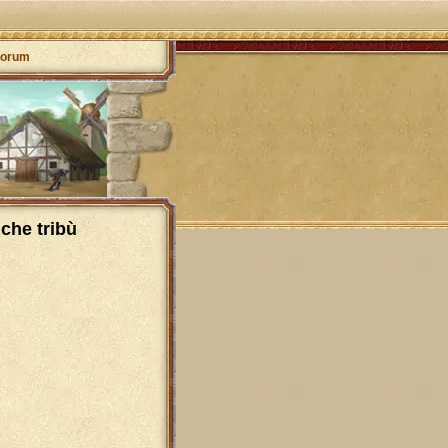
orum
che tribù