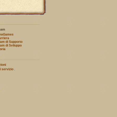
eam
nnoGames
rriera
am di Supporto
am di Sviluppo
oria
ioni
i servizio
.