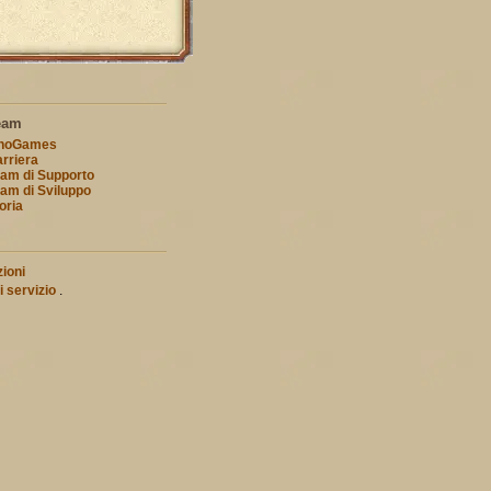
eam
nnoGames
rriera
am di Supporto
am di Sviluppo
oria
ioni
i servizio
.