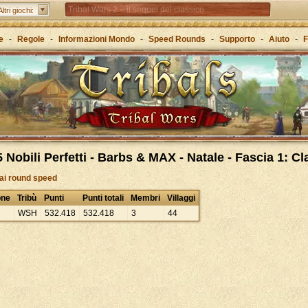
Tribal Wars 2 – il sequel del classico
Altri giochi:
Forge of Empires – Attraverso le ere con la strategia
e
-
Regole
-
Informazioni Mondo
-
Speed Rounds
-
Supporto
-
Aiuto
-
F
Grepolis – Crea il tuo regno nell’antica Grecia
 Nobili Perfetti - Barbs & MAX - Natale - Fascia 1: Cl
 ai round speed
one
Tribù
Punti
Punti totali
Membri
Villaggi
WSH
532
.
418
532
.
418
3
44