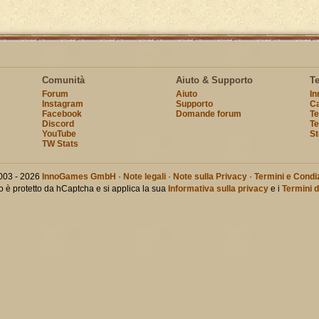
Comunità
Aiuto & Supporto
T
Forum
Aiuto
I
Instagram
Supporto
Ca
Facebook
Domande forum
Te
Discord
Te
YouTube
St
TW Stats
003 - 2026
InnoGames GmbH
·
Note legali
·
Note sulla Privacy
·
Termini e Condiz
o è protetto da hCaptcha e si applica la sua
Informativa sulla privacy
e i
Termini d