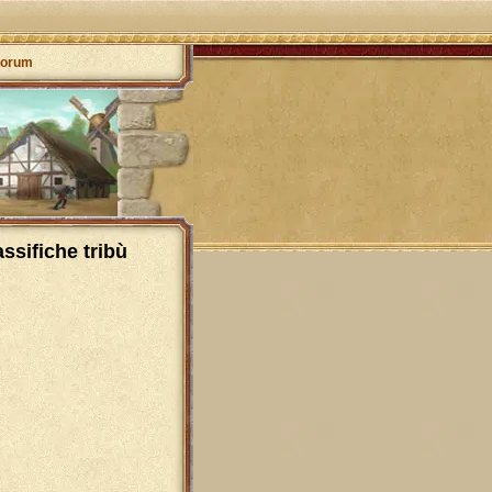
orum
assifiche tribù