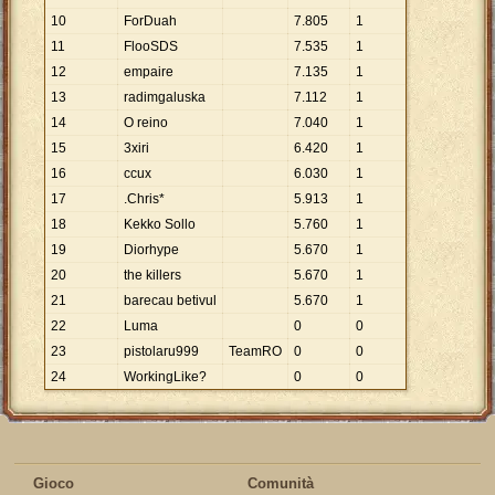
10
ForDuah
7
.
805
1
11
FlooSDS
7
.
535
1
12
empaire
7
.
135
1
13
radimgaluska
7
.
112
1
14
O reino
7
.
040
1
15
3xiri
6
.
420
1
16
ccux
6
.
030
1
17
.Chris*
5
.
913
1
18
Kekko Sollo
5
.
760
1
19
Diorhype
5
.
670
1
20
the killers
5
.
670
1
21
barecau betivul
5
.
670
1
22
Luma
0
0
23
pistolaru999
TeamRO
0
0
24
WorkingLike?
0
0
Gioco
Comunità