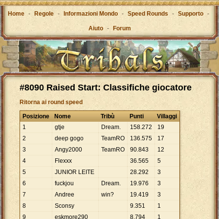
Home
-
Regole
-
Informazioni Mondo
-
Speed Rounds
-
Supporto
-
Aiuto
-
Forum
#8090 Raised Start: Classifiche giocatore
Ritorna ai round speed
Posizione
Nome
Tribù
Punti
Villaggi
1
gtje
Dream.
158
.
272
19
2
deep gogo
TeamRO
136
.
575
17
3
Angy2000
TeamRO
90
.
843
12
4
Flexxx
36
.
565
5
5
JUNIOR LEITE
28
.
292
3
6
fuckjou
Dream.
19
.
976
3
7
Andree
win?
19
.
419
3
8
Sconsy
9
.
351
1
9
eskmore290
8
.
794
1