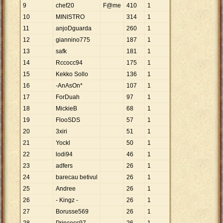
9
chef20
F@me
410
1
10
MINISTRO
314
1
11
anjoDguarda
260
1
12
giannino775
187
1
13
safk
181
1
14
Rccocc94
175
1
15
Kekko Sollo
136
1
16
-AnAsOn*
107
1
17
ForDuah
97
1
18
MickieB
68
1
19
FlooSDS
57
1
20
3xiri
51
1
21
Yockl
50
1
22
lodi94
46
1
23
adfers
26
1
24
barecau betivul
26
1
25
Andree
26
1
26
- Kingz -
26
1
27
Borusse569
26
1