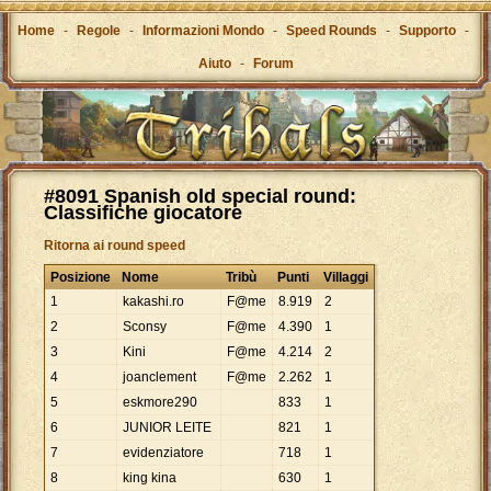
Home
-
Regole
-
Informazioni Mondo
-
Speed Rounds
-
Supporto
-
Aiuto
-
Forum
#8091 Spanish old special round:
Classifiche giocatore
Ritorna ai round speed
Posizione
Nome
Tribù
Punti
Villaggi
1
kakashi.ro
F@me
8
.
919
2
2
Sconsy
F@me
4
.
390
1
3
Kini
F@me
4
.
214
2
4
joanclement
F@me
2
.
262
1
5
eskmore290
833
1
6
JUNIOR LEITE
821
1
7
evidenziatore
718
1
8
king kina
630
1