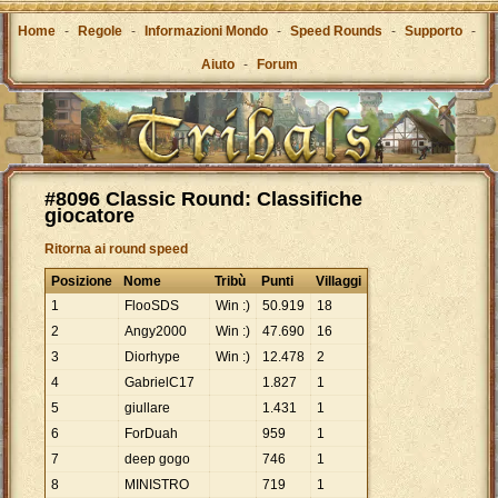
Home
-
Regole
-
Informazioni Mondo
-
Speed Rounds
-
Supporto
-
Aiuto
-
Forum
#8096 Classic Round: Classifiche
giocatore
Ritorna ai round speed
Posizione
Nome
Tribù
Punti
Villaggi
1
FlooSDS
Win :)
50
.
919
18
2
Angy2000
Win :)
47
.
690
16
3
Diorhype
Win :)
12
.
478
2
4
GabrielC17
1
.
827
1
5
giullare
1
.
431
1
6
ForDuah
959
1
7
deep gogo
746
1
8
MINISTRO
719
1