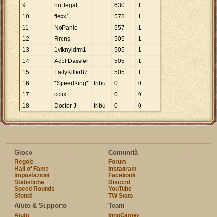
9
not legal
630
1
10
flexx1
573
1
11
NoPanic
557
1
12
Rrens
505
1
13
1vlknyldrm1
505
1
14
AdolfDassler
505
1
15
LadyKiller87
505
1
16
*SpeedKing*
tribu
0
0
17
ccux
0
0
18
Doctor J
tribu
0
0
Gioco
Comunità
Regole
Forum
Hall of Fame
Instagram
Impostazioni
Facebook
Statistiche
Discord
Speed Rounds
YouTube
Sfondi
TW Stats
Aiuto & Supporto
Team
Aiuto
InnoGames