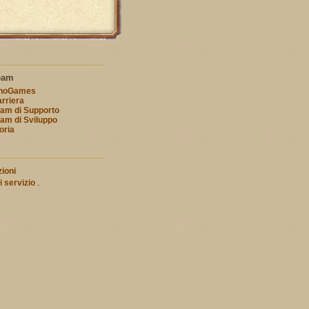
eam
nnoGames
rriera
am di Supporto
am di Sviluppo
oria
ioni
i servizio
.