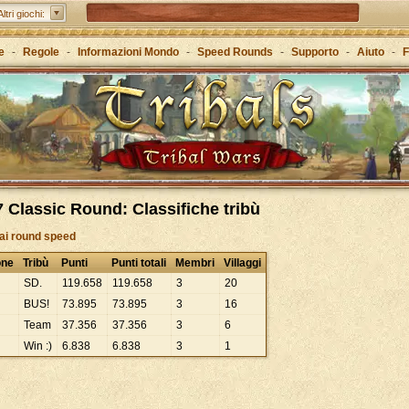
Tribal Wars 2 – il sequel del classico
Altri giochi:
Forge of Empires – Attraverso le ere con la strategia
e
-
Regole
-
Informazioni Mondo
-
Speed Rounds
-
Supporto
-
Aiuto
-
F
Grepolis – Crea il tuo regno nell’antica Grecia
 Classic Round: Classifiche tribù
 ai round speed
one
Tribù
Punti
Punti totali
Membri
Villaggi
SD.
119
.
658
119
.
658
3
20
BUS!
73
.
895
73
.
895
3
16
Team
37
.
356
37
.
356
3
6
Win :)
6
.
838
6
.
838
3
1