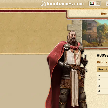
Hom
#8097
Ritorna
Posizi
1
2
3
4