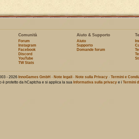
Comunità
Aiuto & Supporto
T
Forum
Aiuto
I
Instagram
Supporto
Ca
Facebook
Domande forum
Te
Discord
Te
YouTube
St
TW Stats
003 - 2026
InnoGames GmbH
·
Note legali
·
Note sulla Privacy
·
Termini e Condiz
o è protetto da hCaptcha e si applica la sua
Informativa sulla privacy
e i
Termini d