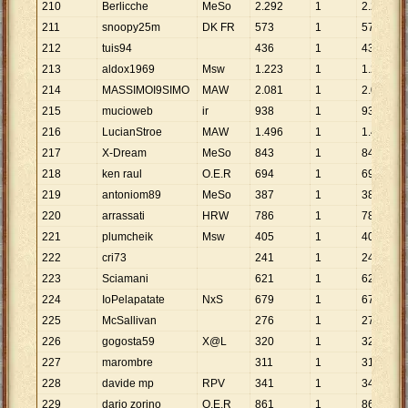
210
Berlicche
MeSo
2
.
292
1
2
.
292
211
snoopy25m
DK FR
573
1
573
212
tuis94
436
1
436
213
aldox1969
Msw
1
.
223
1
1
.
223
214
MASSIMOI9SIMO
MAW
2
.
081
1
2
.
081
215
mucioweb
ir
938
1
938
216
LucianStroe
MAW
1
.
496
1
1
.
496
217
X-Dream
MeSo
843
1
843
218
ken raul
O.E.R
694
1
694
219
antoniom89
MeSo
387
1
387
220
arrassati
HRW
786
1
786
221
plumcheik
Msw
405
1
405
222
cri73
241
1
241
223
Sciamani
621
1
621
224
IoPelapatate
NxS
679
1
679
225
McSallivan
276
1
276
226
gogosta59
X@L
320
1
320
227
marombre
311
1
311
228
davide mp
RPV
341
1
341
229
dario zorino
O.E.R
861
1
861