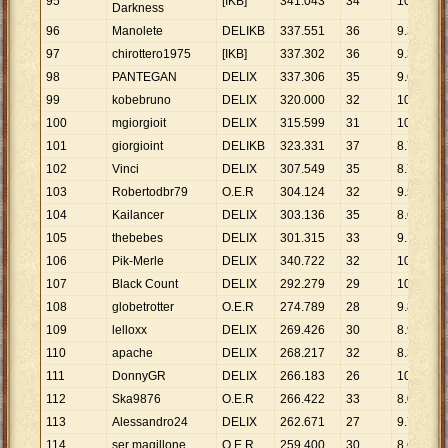
95
[IKB]
341
.
043
34
10
.
031
Darkness
96
Manolete
DELIKB
337
.
551
36
9
.
376
97
chirottero1975
[IKB]
337
.
302
36
9
.
370
98
PANTEGAN
DELIX
337
.
306
35
9
.
637
99
kobebruno
DELIX
320
.
000
32
10
.
000
100
mgiorgioit
DELIX
315
.
599
31
10
.
181
101
giorgioint
DELIKB
323
.
331
37
8
.
739
102
Vinci
DELIX
307
.
549
35
8
.
787
103
Robertodbr79
O.E.R
304
.
124
32
9
.
504
104
Kailancer
DELIX
303
.
136
35
8
.
661
105
thebebes
DELIX
301
.
315
33
9
.
131
106
Pik-Merle
DELIX
340
.
722
32
10
.
648
107
Black Count
DELIX
292
.
279
29
10
.
079
108
globetrotter
O.E.R
274
.
789
28
9
.
814
109
lelloxx
DELIX
269
.
426
30
8
.
981
110
apache
DELIX
268
.
217
32
8
.
382
111
DonnyGR
DELIX
266
.
183
26
10
.
238
112
Ska9876
O.E.R
266
.
422
33
8
.
073
113
Alessandro24
DELIX
262
.
671
27
9
.
729
114
ser magillone
O.E.R
259
.
400
30
8
.
647