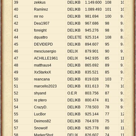
39
zekkus
DELIKB
1
.
149
.
600
108
10
.
644
40
Ramìrez
DELIKB
1
.
089
.
493
101
10
.
787
41
mr no
DELIKB
981
.
694
100
9
.
817
42
Dea1907
DELIKB
967
.
686
98
9
.
874
43
foreight
DELIKB
945
.
276
98
9
.
646
44
dquattro
DELETE
925
.
314
108
8
.
568
45
DEVIDEPD
DELIKB
894
.
607
95
9
.
417
46
mesciusergio
DELIX
879
.
901
90
9
.
777
47
ACHILLE1961
DELIX
942
.
935
85
11
.
093
48
matthaus4
DELIKB
865
.
692
89
9
.
727
49
XxStarkxX
DELIKB
835
.
521
85
9
.
830
50
reancana
DELIKB
819
.
028
103
7
.
952
51
marcello2023
DELIKB
831
.
613
78
10
.
662
52
shyand
O.E.R
803
.
756
87
9
.
239
53
re ptero
DELIKB
800
.
474
81
9
.
882
54
CrazyD.
DELIKB
778
.
503
78
9
.
981
55
LucBor
DELIKB
925
.
144
77
12
.
015
56
Deimos82
DELIKB
764
.
978
75
10
.
200
57
Snowolf
DELIKB
925
.
778
80
11
.
572
58
MarkerShot
DELIX
826
.
607
74
11
.
170