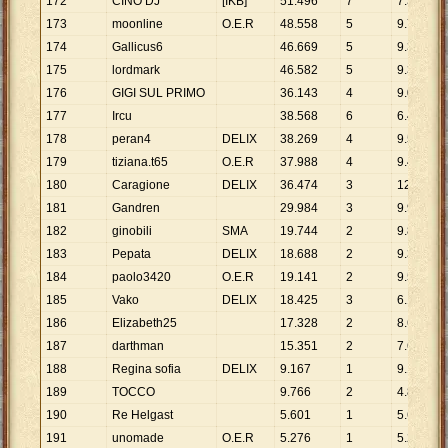
172
CINO DJ
[IKB]
51
.
496
7
7
.
357
173
moonline
O.E.R
48
.
558
5
9
.
712
174
Gallicus6
46
.
669
5
9
.
334
175
lordmark
46
.
582
5
9
.
316
176
GIGI SUL PRIMO
36
.
143
4
9
.
036
177
Ircu
38
.
568
6
6
.
428
178
peran4
DELIX
38
.
269
4
9
.
567
179
tiziana.t65
O.E.R
37
.
988
4
9
.
497
180
Caragione
DELIX
36
.
474
3
12
.
158
181
Gandren
29
.
984
3
9
.
995
182
ginobili
SMA
19
.
744
2
9
.
872
183
Pepata
DELIX
18
.
688
2
9
.
344
184
paolo3420
O.E.R
19
.
141
2
9
.
571
185
Vako
DELIX
18
.
425
3
6
.
142
186
Elizabeth25
17
.
328
2
8
.
664
187
darthman
15
.
351
2
7
.
676
188
Regina sofia
DELIX
9
.
167
1
9
.
167
189
TOCCO
9
.
766
2
4
.
883
190
Re Helgast
5
.
601
1
5
.
601
191
unomade
O.E.R
5
.
276
1
5
.
276