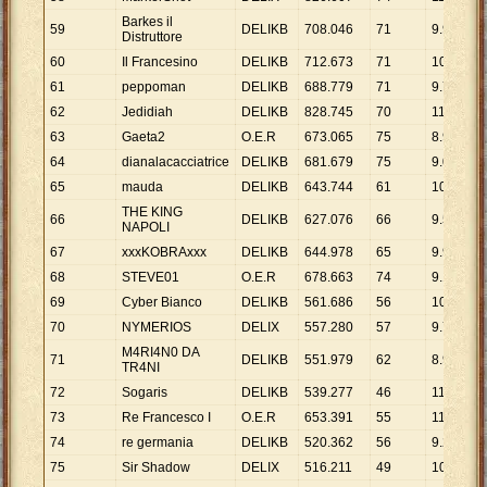
Barkes il
59
DELIKB
708
.
046
71
9
.
972
Distruttore
60
Il Francesino
DELIKB
712
.
673
71
10
.
038
61
peppoman
DELIKB
688
.
779
71
9
.
701
62
Jedidiah
DELIKB
828
.
745
70
11
.
839
63
Gaeta2
O.E.R
673
.
065
75
8
.
974
64
dianalacacciatrice
DELIKB
681
.
679
75
9
.
089
65
mauda
DELIKB
643
.
744
61
10
.
553
THE KING
66
DELIKB
627
.
076
66
9
.
501
NAPOLI
67
xxxKOBRAxxx
DELIKB
644
.
978
65
9
.
923
68
STEVE01
O.E.R
678
.
663
74
9
.
171
69
Cyber Bianco
DELIKB
561
.
686
56
10
.
030
70
NYMERIOS
DELIX
557
.
280
57
9
.
777
M4RI4N0 DA
71
DELIKB
551
.
979
62
8
.
903
TR4NI
72
Sogaris
DELIKB
539
.
277
46
11
.
723
73
Re Francesco I
O.E.R
653
.
391
55
11
.
880
74
re germania
DELIKB
520
.
362
56
9
.
292
75
Sir Shadow
DELIX
516
.
211
49
10
.
535