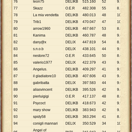
76
leon75
DELIKB
515
.
160
52
9
.
907
77
Skazz
O.E.R
482
.
308
55
8
.
769
78
La mia vendetta
DELIKB
480
.
013
48
10
.
000
79
Trib1
DELIKB
470
.
047
47
10
.
001
80
arrow1960
DELIKB
467
.
667
53
8
.
824
81
Kanima
DELIKB
460
.
787
48
9
.
600
82
dany@x
DELIX
447
.
819
54
8
.
293
83
s.n.o.b
DELIX
438
.
101
44
9
.
957
84
nestore72
O.E.R
433
.
645
50
8
.
673
85
valerio1977
DELIX
422
.
379
43
9
.
823
86
Angelus.
DELIKB
409
.
297
41
9
.
983
87
il gladiatore10
DELIKB
407
.
606
43
9
.
479
88
gabribatta
DELIX
397
.
583
44
9
.
036
89
aliasvincent
DELIKB
395
.
526
42
9
.
417
90
pierluigigi
O.E.R
417
.
137
48
8
.
690
91
Psycoct
DELIKB
418
.
673
42
9
.
968
92
mary show
DELIKB
383
.
943
42
9
.
142
93
spidy58
DELIKB
363
.
294
41
8
.
861
94
conigli mannari
DELIX
350
.
529
34
10
.
310
Angel of