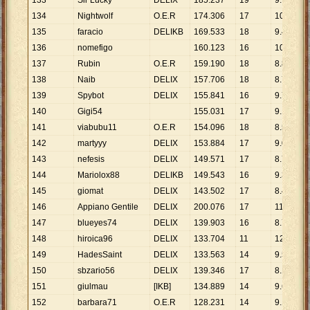
133
Sir Lucky
DELIX
185
.
237
19
9
.
749
134
Nightwolf
O.E.R
174
.
306
17
10
.
253
135
faracio
DELIKB
169
.
533
18
9
.
419
136
nomefigo
160
.
123
16
10
.
008
137
Rubin
O.E.R
159
.
190
18
8
.
844
138
Naib
DELIX
157
.
706
18
8
.
761
139
Spybot
DELIX
155
.
841
16
9
.
740
140
Gigi54
155
.
031
17
9
.
119
141
viabubu11
O.E.R
154
.
096
18
8
.
561
142
martyyy
DELIX
153
.
884
17
9
.
052
143
nefesis
DELIX
149
.
571
17
8
.
798
144
Mariolox88
DELIKB
149
.
543
16
9
.
346
145
giomat
DELIX
143
.
502
17
8
.
441
146
Appiano Gentile
DELIX
200
.
076
17
11
.
769
147
blueyes74
DELIX
139
.
903
16
8
.
744
148
hiroica96
DELIX
133
.
704
11
12
.
155
149
HadesSaint
DELIX
133
.
563
14
9
.
540
150
sbzario56
DELIX
139
.
346
17
8
.
197
151
giulmau
[IKB]
134
.
889
14
9
.
635
152
barbara71
O.E.R
128
.
231
14
9
.
159