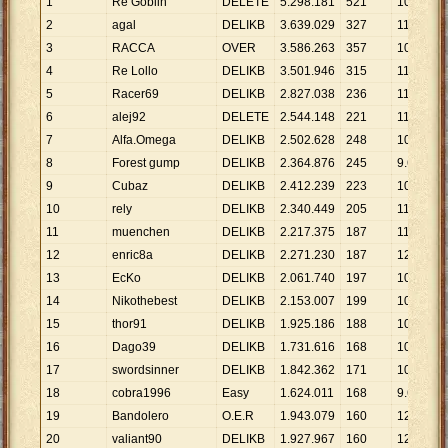
1
Re Goblin
DELETE
5
.
298
.
181
521
10
.
169
2
agal
DELIKB
3
.
639
.
029
327
11
.
129
3
RACCA
OVER
3
.
586
.
263
357
10
.
046
4
Re Lollo
DELIKB
3
.
501
.
946
315
11
.
117
5
Racer69
DELIKB
2
.
827
.
038
236
11
.
979
6
alej92
DELETE
2
.
544
.
148
221
11
.
512
7
Alfa.Omega
DELIKB
2
.
502
.
628
248
10
.
091
8
Forest gump
DELIKB
2
.
364
.
876
245
9
.
653
9
Cubaz
DELIKB
2
.
412
.
239
223
10
.
817
10
rely
DELIKB
2
.
340
.
449
205
11
.
417
11
muenchen
DELIKB
2
.
217
.
375
187
11
.
858
12
enric8a
DELIKB
2
.
271
.
230
187
12
.
146
13
EcKo
DELIKB
2
.
061
.
740
197
10
.
466
14
Nikothebest
DELIKB
2
.
153
.
007
199
10
.
819
15
thor91
DELIKB
1
.
925
.
186
188
10
.
240
16
Dago39
DELIKB
1
.
731
.
616
168
10
.
307
17
swordsinner
DELIKB
1
.
842
.
362
171
10
.
774
18
cobra1996
Easy
1
.
624
.
011
168
9
.
667
19
Bandolero
O.E.R
1
.
943
.
079
160
12
.
144
20
valiant90
DELIKB
1
.
927
.
967
160
12
.
050