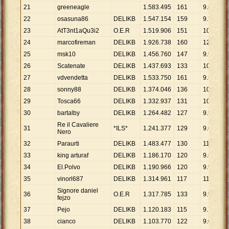
21
greeneagle
1
.
583
.
495
161
9
.
835
22
osasuna86
DELIKB
1
.
547
.
154
159
9
.
731
23
AtT3nt1aQu3i2
O.E.R
1
.
519
.
906
151
10
.
066
24
marcofireman
DELIKB
1
.
926
.
738
160
12
.
042
25
msk10
DELIKB
1
.
456
.
760
147
9
.
910
26
Scatenate
DELIKB
1
.
437
.
693
133
10
.
810
27
vdvendetta
DELIKB
1
.
533
.
750
161
9
.
526
28
sonny88
DELIKB
1
.
374
.
046
136
10
.
103
29
Tosca66
DELIKB
1
.
332
.
937
131
10
.
175
30
bartalby
DELIKB
1
.
264
.
482
127
9
.
957
Re il Cavaliere
31
*ILS*
1
.
241
.
377
129
9
.
623
Nero
32
Paraurti
DELIKB
1
.
483
.
477
130
11
.
411
33
king arturaf
DELIKB
1
.
186
.
170
120
9
.
885
34
El.Polvo
DELIKB
1
.
190
.
966
120
9
.
925
35
vinorl687
DELIKB
1
.
314
.
961
117
11
.
239
Signore daniel
36
O.E.R
1
.
317
.
785
133
9
.
908
fejzo
37
Pejo
DELIKB
1
.
120
.
183
115
9
.
741
38
cianco
DELIKB
1
.
103
.
770
122
9
.
047