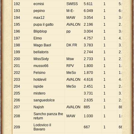
192
ecmisi
SWISS
5
.
611
1
5
.
611
193
pepino
M-E-
6
.
049
1
6
.
049
194
max12
MAW
3
.
054
1
3
.
054
195
pupa il gatto
AVALON
2
.
196
1
2
.
196
196
Blipblop
pp
3
.
004
1
3
.
004
197
Elmo
4
.
757
1
4
.
757
198
Mago Baol
DK FR
3
.
783
1
3
.
783
199
bellatoris
2
.
744
1
2
.
744
200
MissSixty
Msw
2
.
733
1
2
.
733
201
musso66
RPV
1
.
800
1
1
.
800
202
Felsino
MeSo
1
.
870
1
1
.
870
203
hotdevil
AVALON
4
.
616
1
4
.
616
204
ispide
MeSo
2
.
451
1
2
.
451
205
mistero
3
.
731
1
3
.
731
206
sanguedolce
2
.
635
1
2
.
635
207
Najish
AVALON
885
1
885
Sancho panza the
208
MAW
1
.
030
1
1
.
030
return
Lodovico il
209
667
1
667
Bavaro