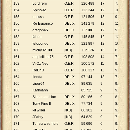
153
Lord rem
O.E.R
126
.
489
17
7
.
441
154
Spino92
O.E.R
123
.
344
12
10
.
279
155
opssss
O.E.R
121
.
506
13
9
.
347
156
Re Espanico
DELIX
141
.
279
12
11
.
773
157
dragon45
DELIX
117
.
081
12
9
.
757
158
fabrio
O.E.R
145
.
845
12
12
.
154
159
telopongo
DELIX
121
.
897
12
10
.
158
160
michy02100
[IKB]
112
.
176
13
8
.
629
161
ampicillina75
O.E.R
108
.
808
14
7
.
772
162
Vi Oz Nec
O.E.R
100
.
172
11
9
.
107
163
ReEnD
O.E.R
100
.
327
11
9
.
121
164
tienda
DELIX
97
.
144
13
7
.
473
165
viper64
DELIX
89
.
635
9
9
.
959
166
Karlmann
85
.
725
9
9
.
525
167
Silenthum Hoc
DELIX
80
.
186
9
8
.
910
168
Tony Pine II
DELIX
77
.
734
9
8
.
637
169
kit willer
[IKB]
66
.
302
7
9
.
472
170
JFabry
[IKB]
64
.
829
9
7
.
203
171
Turista x sempre
O.E.R
59
.
696
6
9
.
949