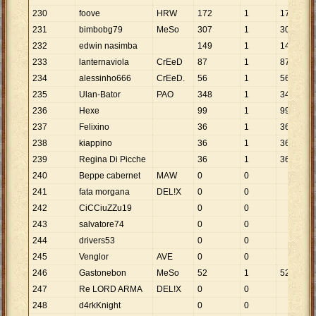
230
foove
HRW
172
1
172
231
bimbobg79
MeSo
307
1
307
232
edwin nasimba
149
1
149
233
lanternaviola
CrEeD
87
1
87
234
alessinho666
CrEeD.
56
1
56
235
Ulan-Bator
PAO
348
1
348
236
Hexe
99
1
99
237
Felixino
36
1
36
238
kiappino
36
1
36
239
Regina Di Picche
36
1
36
240
Beppe cabernet
MAW
0
0
241
fata morgana
DEL!X
0
0
242
CiCCiuZZu19
0
0
243
salvatore74
0
0
244
drivers53
0
0
245
Venglor
AVE
0
0
246
Gastonebon
MeSo
52
1
52
247
Re LORD ARMA
DEL!X
0
0
248
d4rkKnight
0
0