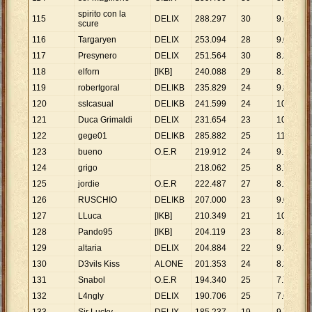
spirito con la
115
DELIX
288
.
297
30
9
.
610
scure
116
Targaryen
DELIX
253
.
094
28
9
.
039
117
Presynero
DELIX
251
.
564
30
8
.
385
118
elforn
[IKB]
240
.
088
29
8
.
279
119
robertgoral
DELIKB
235
.
829
24
9
.
826
120
sslcasual
DELIKB
241
.
599
24
10
.
067
121
Duca Grimaldi
DELIX
231
.
654
23
10
.
072
122
gege01
DELIKB
285
.
882
25
11
.
435
123
bueno
O.E.R
219
.
912
24
9
.
163
124
grigo
218
.
062
25
8
.
722
125
jordie
O.E.R
222
.
487
27
8
.
240
126
RUSCHIO
DELIKB
207
.
000
23
9
.
000
127
LLuca
[IKB]
210
.
349
21
10
.
017
128
Pando95
[IKB]
204
.
119
23
8
.
875
129
altaria
DELIX
204
.
884
22
9
.
313
130
D3vils Kiss
ALONE
201
.
353
24
8
.
390
131
Snabol
O.E.R
194
.
340
25
7
.
774
132
L4ngly
DELIX
190
.
706
25
7
.
628