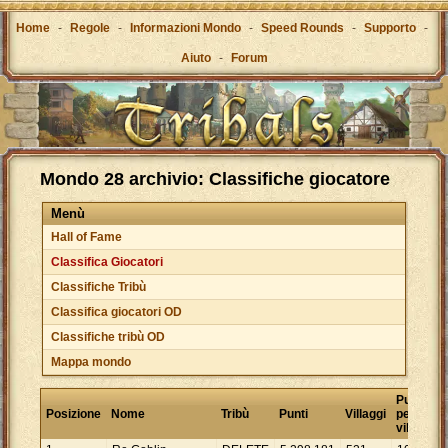
Home
-
Regole
-
Informazioni Mondo
-
Speed Rounds
-
Supporto
-
Aiuto
-
Forum
Mondo 28 archivio: Classifiche giocatore
Menù
Hall of Fame
Classifica Giocatori
Classifiche Tribù
Classifica giocatori OD
Classifiche tribù OD
Mappa mondo
Punti
Posizione
Nome
Tribù
Punti
Villaggi
per
villaggio