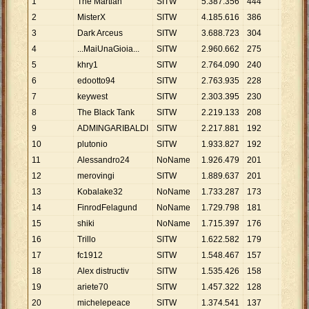
1
The Martian
SITW
5
.
387
.
356
444
12
.
134
2
MisterX
SITW
4
.
185
.
616
386
10
.
844
3
Dark Arceus
SITW
3
.
688
.
723
304
12
.
134
4
...MaiUnaGioia...
SITW
2
.
960
.
662
275
10
.
766
5
khry1
SITW
2
.
764
.
090
240
11
.
517
6
edootto94
SITW
2
.
763
.
935
228
12
.
123
7
keywest
SITW
2
.
303
.
395
230
10
.
015
8
The Black Tank
SITW
2
.
219
.
133
208
10
.
669
9
ADMINGARIBALDI
SITW
2
.
217
.
881
192
11
.
551
10
plutonio
SITW
1
.
933
.
827
192
10
.
072
11
Alessandro24
NoName
1
.
926
.
479
201
9
.
584
12
merovingi
SITW
1
.
889
.
637
201
9
.
401
13
Kobalake32
NoName
1
.
733
.
287
173
10
.
019
14
FinrodFelagund
NoName
1
.
729
.
798
181
9
.
557
15
shiki
NoName
1
.
715
.
397
176
9
.
747
16
Trillo
SITW
1
.
622
.
582
179
9
.
065
17
fc1912
SITW
1
.
548
.
467
157
9
.
863
18
Alex distructiv
SITW
1
.
535
.
426
158
9
.
718
19
ariete70
SITW
1
.
457
.
322
128
11
.
385
20
michelepeace
SITW
1
.
374
.
541
137
10
.
033