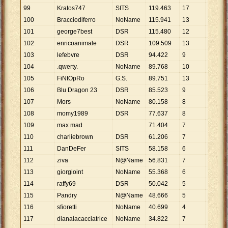
99
Kratos747
SITS
119
.
463
17
7
.
027
100
Bracciodiferro
NoName
115
.
941
13
8
.
919
101
george7best
DSR
115
.
480
12
9
.
623
102
enricoanimale
DSR
109
.
509
13
8
.
424
103
lefebvre
DSR
94
.
422
9
10
.
491
104
.qwerty.
NoName
89
.
768
10
8
.
977
105
FiNtOpRo
G.S.
89
.
751
13
6
.
904
106
Blu Dragon 23
DSR
85
.
523
9
9
.
503
107
Mors
NoName
80
.
158
8
10
.
020
108
momy1989
DSR
77
.
637
8
9
.
705
109
max mad
71
.
404
7
10
.
201
110
charliebrown
DSR
61
.
206
7
8
.
744
111
DanDeFer
SITS
58
.
158
6
9
.
693
112
ziva
N@Name
56
.
831
7
8
.
119
113
giorgioint
NoName
55
.
368
6
9
.
228
114
raffy69
DSR
50
.
042
5
10
.
008
115
Pandry
N@Name
48
.
666
5
9
.
733
116
sfioretti
NoName
40
.
699
4
10
.
175
117
dianalacacciatrice
NoName
34
.
822
7
4
.
975