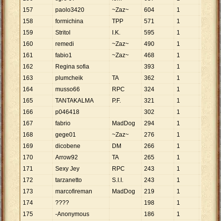
157
paolo3420
~Zaz~
604
1
604
158
formichina
TPP
571
1
571
159
Stritol
I.K.
595
1
595
160
remedi
~Zaz~
490
1
490
161
fabio1
~Zaz~
468
1
468
162
Regina sofia
393
1
393
163
plumcheik
TA
362
1
362
164
musso66
RPC
324
1
324
165
TANTAKALMA
P.F.
321
1
321
166
p046418
302
1
302
167
fabrio
MadDog
294
1
294
168
gege01
~Zaz~
276
1
276
169
dicobene
DM
266
1
266
170
Arrow92
TA
265
1
265
171
Sexy Jey
RPC
243
1
243
172
tarzanetto
S.I.I.
243
1
243
173
marcofireman
MadDog
219
1
219
174
????
198
1
198
175
-Anonymous
186
1
186