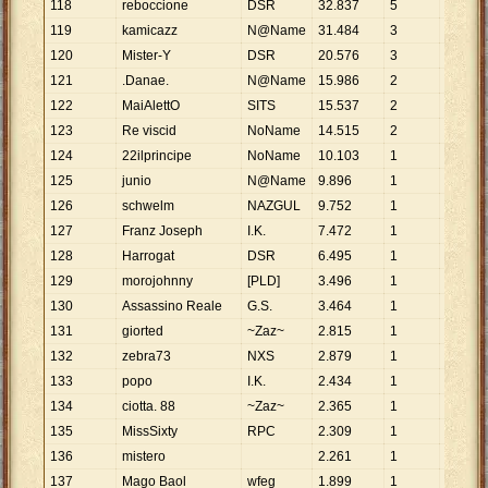
118
reboccione
DSR
32
.
837
5
6
.
567
119
kamicazz
N@Name
31
.
484
3
10
.
495
120
Mister-Y
DSR
20
.
576
3
6
.
859
121
.Danae.
N@Name
15
.
986
2
7
.
993
122
MaiAlettO
SITS
15
.
537
2
7
.
769
123
Re viscid
NoName
14
.
515
2
7
.
258
124
22ilprincipe
NoName
10
.
103
1
10
.
103
125
junio
N@Name
9
.
896
1
9
.
896
126
schwelm
NAZGUL
9
.
752
1
9
.
752
127
Franz Joseph
I.K.
7
.
472
1
7
.
472
128
Harrogat
DSR
6
.
495
1
6
.
495
129
morojohnny
[PLD]
3
.
496
1
3
.
496
130
Assassino Reale
G.S.
3
.
464
1
3
.
464
131
giorted
~Zaz~
2
.
815
1
2
.
815
132
zebra73
NXS
2
.
879
1
2
.
879
133
popo
I.K.
2
.
434
1
2
.
434
134
ciotta. 88
~Zaz~
2
.
365
1
2
.
365
135
MissSixty
RPC
2
.
309
1
2
.
309
136
mistero
2
.
261
1
2
.
261
137
Mago Baol
wfeg
1
.
899
1
1
.
899