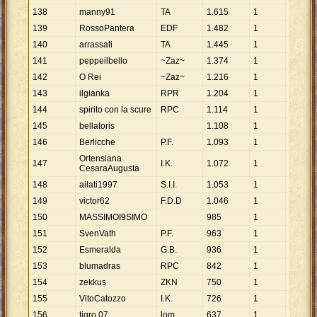
138
manny91
TA
1
.
615
1
1
.
615
139
RossoPantera
EDF
1
.
482
1
1
.
482
140
arrassati
TA
1
.
445
1
1
.
445
141
peppeilbello
~Zaz~
1
.
374
1
1
.
374
142
O Rei
~Zaz~
1
.
216
1
1
.
216
143
ilgianka
RPR
1
.
204
1
1
.
204
144
spirito con la scure
RPC
1
.
114
1
1
.
114
145
bellatoris
1
.
108
1
1
.
108
146
Berlicche
P.F.
1
.
093
1
1
.
093
Ortensiana
147
I.K.
1
.
072
1
1
.
072
CesaraAugusta
148
ailati1997
S.I.I.
1
.
053
1
1
.
053
149
victor62
F.D.D
1
.
046
1
1
.
046
150
MASSIMOI9SIMO
985
1
985
151
SvenVath
P.F.
963
1
963
152
Esmeralda
G.B.
936
1
936
153
blumadras
RPC
842
1
842
154
zekkus
ZKN
750
1
750
155
VitoCatozzo
I.K.
726
1
726
156
tigro 07
lom
637
1
637