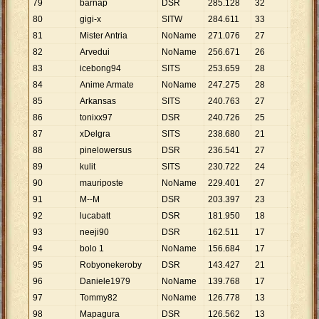
79
barnap
DSR
285
.
128
32
8
.
910
80
gigi-x
SITW
284
.
611
33
8
.
625
81
Mister Antria
NoName
271
.
076
27
10
.
040
82
Arvedui
NoName
256
.
671
26
9
.
872
83
icebong94
SITS
253
.
659
28
9
.
059
84
Anime Armate
NoName
247
.
275
28
8
.
831
85
Arkansas
SITS
240
.
763
27
8
.
917
86
tonixx97
DSR
240
.
726
25
9
.
629
87
xDelgra
SITS
238
.
680
21
11
.
366
88
pinelowersus
DSR
236
.
541
27
8
.
761
89
kulit
SITS
230
.
722
24
9
.
613
90
mauriposte
NoName
229
.
401
27
8
.
496
91
M--M
DSR
203
.
397
23
8
.
843
92
lucabatt
DSR
181
.
950
18
10
.
108
93
neeji90
DSR
162
.
511
17
9
.
559
94
bolo 1
NoName
156
.
684
17
9
.
217
95
Robyonekeroby
DSR
143
.
427
21
6
.
830
96
Daniele1979
NoName
139
.
768
17
8
.
222
97
Tommy82
NoName
126
.
778
13
9
.
752
98
Mapagura
DSR
126
.
562
13
9
.
736