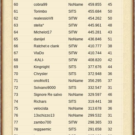
60
cobra99
NoName
459
.
855
45
10
.
219
61
Torimbo
SITS
455
.
684
50
9
.
114
62
realessioVII
SITW
454
.
262
50
9
.
085
63
stella*
SITW
445
.
961
48
9
.
291
64
Michelot17
SITW
445
.
281
43
10
.
355
65
danijel
NoName
436
.
846
51
8
.
566
66
Ratchet e clank
SITW
410
.
777
38
10
.
810
67
VlaDo
SITW
410
.
744
41
10
.
018
68
-KALI-
SITW
408
.
820
42
9
.
734
69
Kingnight
SITS
377
.
676
44
8
.
584
70
Chrysler
SITS
372
.
948
36
10
.
360
71
onofrio91
NoName
356
.
295
37
9
.
630
72
Solvano9000
SITS
332
.
547
31
10
.
727
73
Signore Re salvo
NoName
329
.
597
46
7
.
165
74
Richars
SITS
319
.
441
38
8
.
406
75
velocista
NoName
313
.
678
36
8
.
713
76
13schizzo13
NoName
299
.
532
31
9
.
662
77
zambo700
SITW
298
.
365
33
9
.
041
78
reggaemic
SITS
291
.
658
32
9
.
114