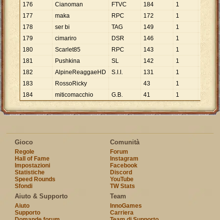
176
Cianoman
FTVC
184
1
184
177
maka
RPC
172
1
172
178
ser bi
TAG
149
1
149
179
cimariro
DSR
146
1
146
180
Scarlet85
RPC
143
1
143
181
Pushkina
SL
142
1
142
182
AlpineReaggaeHD
S.I.I.
131
1
131
183
RossoRicky
43
1
43
184
miticomacchio
G.B.
41
1
41
Gioco
Comunità
Regole
Forum
Hall of Fame
Instagram
Impostazioni
Facebook
Statistiche
Discord
Speed Rounds
YouTube
Sfondi
TW Stats
Aiuto & Supporto
Team
Aiuto
InnoGames
Supporto
Carriera
Domande forum
Team di Supporto