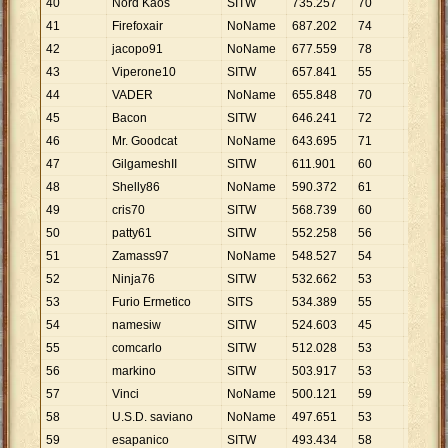
40
Nord Kaos
SITW
735
.
257
70
10
.
504
41
Firefoxair
NoName
687
.
202
74
9
.
287
42
jacopo91
NoName
677
.
559
78
8
.
687
43
Viperone10
SITW
657
.
841
55
11
.
961
44
VADER
NoName
655
.
848
70
9
.
369
45
Bacon
SITW
646
.
241
72
8
.
976
46
Mr. Goodcat
NoName
643
.
695
71
9
.
066
47
GilgameshII
SITW
611
.
901
60
10
.
198
48
Shelly86
NoName
590
.
372
61
9
.
678
49
cris70
SITW
568
.
739
60
9
.
479
50
patty61
SITW
552
.
258
56
9
.
862
51
Zamass97
NoName
548
.
527
54
10
.
158
52
Ninja76
SITW
532
.
662
53
10
.
050
53
Furio Ermetico
SITS
534
.
389
55
9
.
716
54
namesiw
SITW
524
.
603
45
11
.
658
55
comcarlo
SITW
512
.
028
53
9
.
661
56
markino
SITW
503
.
917
53
9
.
508
57
Vinci
NoName
500
.
121
59
8
.
477
58
U.S.D. saviano
NoName
497
.
651
53
9
.
390
59
esapanico
SITW
493
.
434
58
8
.
507