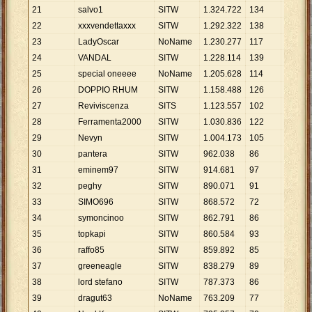
21
salvo1
SITW
1
.
324
.
722
134
9
.
886
22
xxxvendettaxxx
SITW
1
.
292
.
322
138
9
.
365
23
LadyOscar
NoName
1
.
230
.
277
117
10
.
515
24
VANDAL
SITW
1
.
228
.
114
139
8
.
835
25
special oneeee
NoName
1
.
205
.
628
114
10
.
576
26
DOPPIO RHUM
SITW
1
.
158
.
488
126
9
.
194
27
Reviviscenza
SITS
1
.
123
.
557
102
11
.
015
28
Ferramenta2000
SITW
1
.
030
.
836
122
8
.
449
29
Nevyn
SITW
1
.
004
.
173
105
9
.
564
30
pantera
SITW
962
.
038
86
11
.
186
31
eminem97
SITW
914
.
681
97
9
.
430
32
peghy
SITW
890
.
071
91
9
.
781
33
SIMO696
SITW
868
.
572
72
12
.
064
34
symoncinoo
SITW
862
.
791
86
10
.
032
35
topkapi
SITW
860
.
584
93
9
.
254
36
raffo85
SITW
859
.
892
85
10
.
116
37
greeneagle
SITW
838
.
279
89
9
.
419
38
lord stefano
SITW
787
.
373
86
9
.
156
39
dragut63
NoName
763
.
209
77
9
.
912