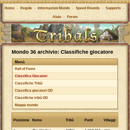
Home
-
Regole
-
Informazioni Mondo
-
Speed Rounds
-
Supporto
-
Aiuto
-
Forum
Mondo 36 archivio: Classifiche giocatore
Menù
Hall of Fame
Classifica Giocatori
Classifiche Tribù
Classifica giocatori OD
Classifiche tribù OD
Mappa mondo
Punti
Posizione
Nome
Tribù
Punti
Villaggi
per
villagg