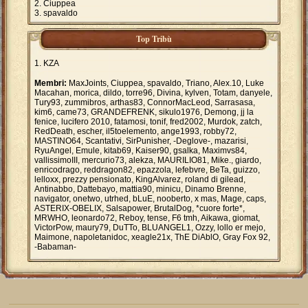
Ciuppea
spavaldo
Top Tribù
KZA
Membri:
MaxJoints, Ciuppea, spavaldo, Triano, Alex.10, Luke
Macahan, morica, dildo, torre96, Divina, kylven, Totam, danyele,
Tury93, zummibros, arthas83, ConnorMacLeod, Sarrasasa,
kim6, came73, GRANDEFRENK, sikulo1976, Demong, jj la
fenice, lucifero 2010, fatamosi, tonif, fred2002, Murdok, zatch,
RedDeath, escher, il5toelemento, ange1993, robby72,
MASTINO64, Scantativi, SirPunisher, -Deglove-, mazarisi,
RyuAngel, Emule, kitab69, Kaiser90, gsalka, Maximvs84,
vallissimoIII, mercurio73, alekza, MAURILIO81, Mike., giardo,
enricodrago, reddragon82, epazzola, lefebvre, BeTa, guizzo,
lelloxx, prezzy pensionato, KingAlvarez, roland di gilead,
Antinabbo, Dattebayo, mattia90, minicu, Dinamo Brenne,
navigator, onetwo, utrhed, bLuE, nooberto, x mas, Mage, caps,
ASTERIX-OBELIX, Salsapower, BrutalDog, *cuore forte*,
MRWHO, leonardo72, Reboy, tense, F6 tmh, Aikawa, giomat,
VictorPow, maury79, DuTTo, BLUANGEL1, Ozzy, lollo er mejo,
Maimone, napoletanidoc, xeagle21x, ThE DiAblO, Gray Fox 92,
-Babaman-