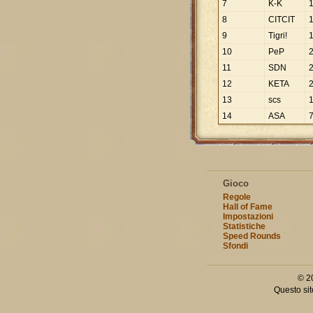
7
K-K
8
CITCIT
9
Tigri!
10
PeP
11
SDN
12
KETA
13
scs
14
ASA
Gioco
Regole
Hall of Fame
Impostazioni
Statistiche
Speed Rounds
Sfondi
© 2
Questo sit