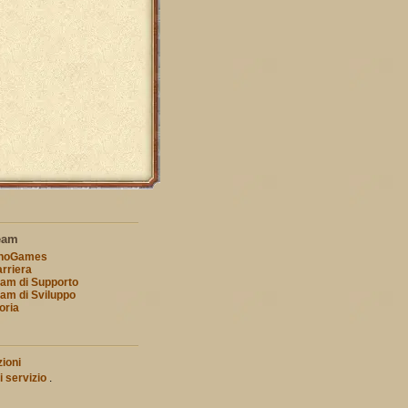
eam
nnoGames
rriera
am di Supporto
am di Sviluppo
oria
ioni
i servizio
.