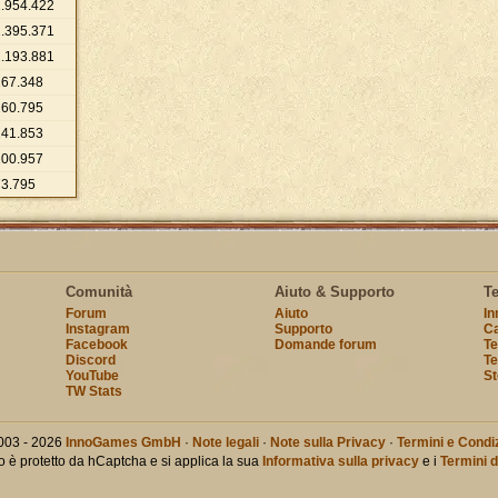
1
.
954
.
422
1
.
395
.
371
1
.
193
.
881
267
.
348
260
.
795
241
.
853
100
.
957
73
.
795
Comunità
Aiuto & Supporto
T
Forum
Aiuto
I
Instagram
Supporto
Ca
Facebook
Domande forum
Te
Discord
Te
YouTube
St
TW Stats
003 - 2026
InnoGames GmbH
·
Note legali
·
Note sulla Privacy
·
Termini e Condiz
o è protetto da hCaptcha e si applica la sua
Informativa sulla privacy
e i
Termini d