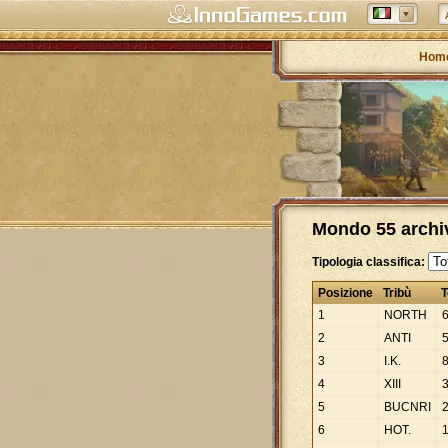
Hom
Mondo 55 archiv
Tipologia classifica:
Posizione
Tribù
T
1
NORTH
2
ANTI
3
I.K.
4
XIII
5
BUCNRI
6
HOT.