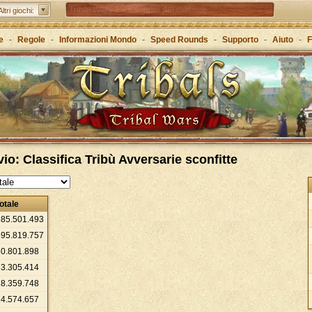
Tribal Wars 2 – il sequel del classico
Altri giochi:
Forge of Empires – Attraverso le ere con la strategia
e
-
Regole
-
Informazioni Mondo
-
Speed Rounds
-
Supporto
-
Aiuto
-
F
Grepolis – Crea il tuo regno nell’antica Grecia
io: Classifica Tribù Avversarie sconfitte
otale
685
.
501
.
493
595
.
819
.
757
80
.
801
.
898
33
.
305
.
414
28
.
359
.
748
14
.
574
.
657