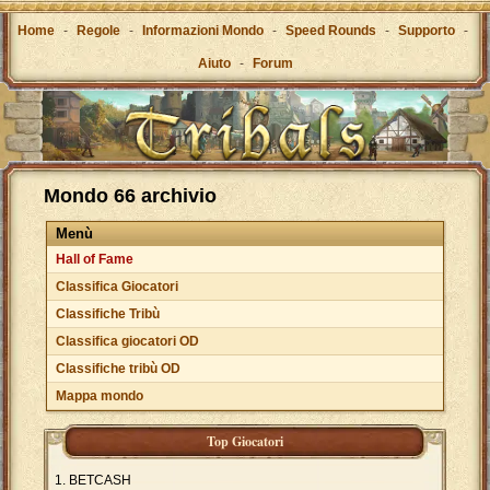
Home
-
Regole
-
Informazioni Mondo
-
Speed Rounds
-
Supporto
-
Aiuto
-
Forum
Mondo 66 archivio
Menù
Hall of Fame
Classifica Giocatori
Classifiche Tribù
Classifica giocatori OD
Classifiche tribù OD
Mappa mondo
Top Giocatori
BETCASH