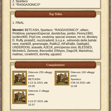
Spartaco
*RAGGASONICO*
Top Tribù
FINAL
Membri:
BETCASH, Spartaco, *RAGGASONICO*, alfaec,
Pinkblow, pamperoEspecial, davide3aa, jambo, Penny1983,
lucifero900, PsyCore, xxxdomy, special oneeee, mr no, Monkey
D. Ruffy, pirata91, nuzzicadenti, b.o.p.e., edmondo delle bahde
nere, marik09, greeneagle, RaMUZ, AlFaRaBe, Gabbg82,
UNDERDOG, asasafa, A2E1K, principessa sissi, BLESSED,
Michelin3, Zemone, thecoolbit, ElNiyoo, Dago39, Mariolinsz,
matmac, corallin03, donriky, uguale2
Conquistatore
Ottenuto 250 villaggi
Ottenuto 100 villaggi
primo
primo
BETCASH
Spartaco
il 13.11.2021 alle
il 08.10.2021 alle
23:35
11:09
Ottenuto 2 villaggi
primo
il 14.07.2021 alle
22:57