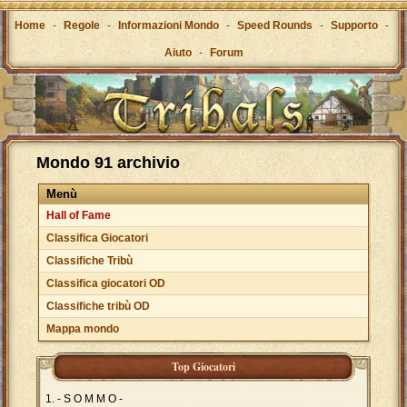
Home
-
Regole
-
Informazioni Mondo
-
Speed Rounds
-
Supporto
-
Aiuto
-
Forum
Mondo 91 archivio
Menù
Hall of Fame
Classifica Giocatori
Classifiche Tribù
Classifica giocatori OD
Classifiche tribù OD
Mappa mondo
Top Giocatori
- S O M M O -