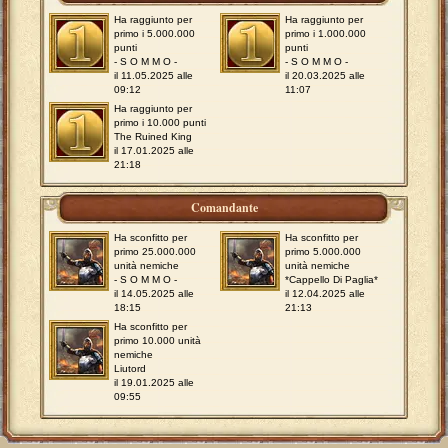
Ha raggiunto per
Ha raggiunto per
primo i 5.000.000
primo i 1.000.000
punti
punti
- S O M M O -
- S O M M O -
il 11.05.2025 alle
il 20.03.2025 alle
09:12
11:07
Ha raggiunto per
primo i 10.000 punti
The Ruined King
il 17.01.2025 alle
21:18
Comandante
Ha sconfitto per
Ha sconfitto per
primo 25.000.000
primo 5.000.000
unità nemiche
unità nemiche
- S O M M O -
*Cappello Di Paglia*
il 14.05.2025 alle
il 12.04.2025 alle
18:15
21:13
Ha sconfitto per
primo 10.000 unità
nemiche
Liutord
il 19.01.2025 alle
09:55