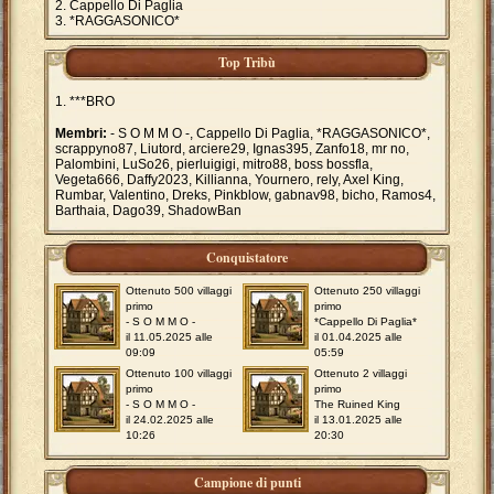
Cappello Di Paglia
*RAGGASONICO*
Top Tribù
***BRO
Membri:
- S O M M O -, Cappello Di Paglia, *RAGGASONICO*,
scrappyno87, Liutord, arciere29, Ignas395, Zanfo18, mr no,
Palombini, LuSo26, pierluigigi, mitro88, boss bossfla,
Vegeta666, Daffy2023, Killianna, Yournero, rely, Axel King,
Rumbar, Valentino, Dreks, Pinkblow, gabnav98, bicho, Ramos4,
Barthaia, Dago39, ShadowBan
Conquistatore
Ottenuto 500 villaggi
Ottenuto 250 villaggi
primo
primo
- S O M M O -
*Cappello Di Paglia*
il 11.05.2025 alle
il 01.04.2025 alle
09:09
05:59
Ottenuto 100 villaggi
Ottenuto 2 villaggi
primo
primo
- S O M M O -
The Ruined King
il 24.02.2025 alle
il 13.01.2025 alle
10:26
20:30
Campione di punti