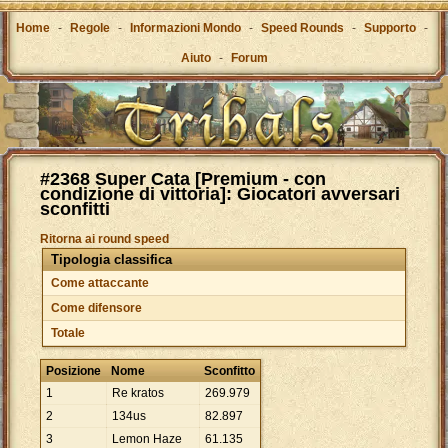
Home
-
Regole
-
Informazioni Mondo
-
Speed Rounds
-
Supporto
-
Aiuto
-
Forum
#2368 Super Cata [Premium - con
condizione di vittoria]: Giocatori avversari
sconfitti
Ritorna ai round speed
Tipologia classifica
Come attaccante
Come difensore
Totale
Posizione
Nome
Sconfitto
1
Re kratos
269
.
979
2
134us
82
.
897
3
Lemon Haze
61
.
135