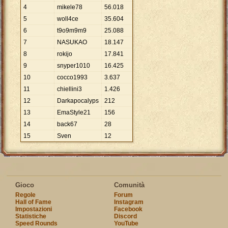
4
mikele78
56
.
018
5
woll4ce
35
.
604
6
t9o9m9m9
25
.
088
7
NASUKAO
18
.
147
8
rokijo
17
.
841
9
snyper1010
16
.
425
10
cocco1993
3
.
637
11
chiellini3
1
.
426
12
Darkapocalyps
212
13
EmaStyle21
156
14
back67
28
15
Sven
12
Gioco
Comunità
Regole
Forum
Hall of Fame
Instagram
Impostazioni
Facebook
Statistiche
Discord
Speed Rounds
YouTube