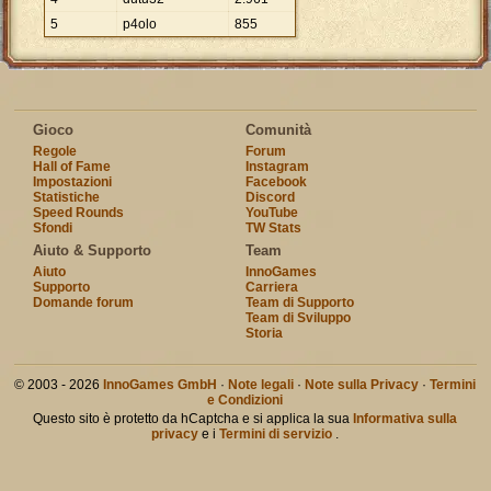
5
p4olo
855
Gioco
Comunità
Regole
Forum
Hall of Fame
Instagram
Impostazioni
Facebook
Statistiche
Discord
Speed Rounds
YouTube
Sfondi
TW Stats
Aiuto & Supporto
Team
Aiuto
InnoGames
Supporto
Carriera
Domande forum
Team di Supporto
Team di Sviluppo
Storia
© 2003 - 2026
InnoGames GmbH
·
Note legali
·
Note sulla Privacy
·
Termini
e Condizioni
Questo sito è protetto da hCaptcha e si applica la sua
Informativa sulla
privacy
e i
Termini di servizio
.