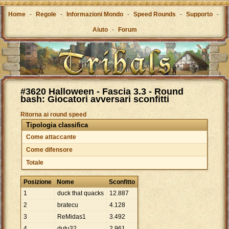
Home
-
Regole
-
Informazioni Mondo
-
Speed Rounds
-
Supporto
-
Aiuto
-
Forum
#3620 Halloween - Fascia 3.3 - Round
bash: Giocatori avversari sconfitti
Ritorna ai round speed
Tipologia classifica
Come attaccante
Come difensore
Totale
Posizione
Nome
Sconfitto
1
duck that quacks
12
.
887
2
bratecu
4
.
128
3
ReMidas1
3
.
492
4
dutu32
2
.
961