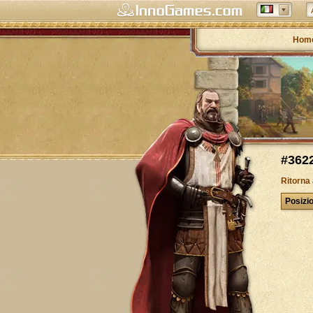
Hom
#3622
Ritorna
Posizi