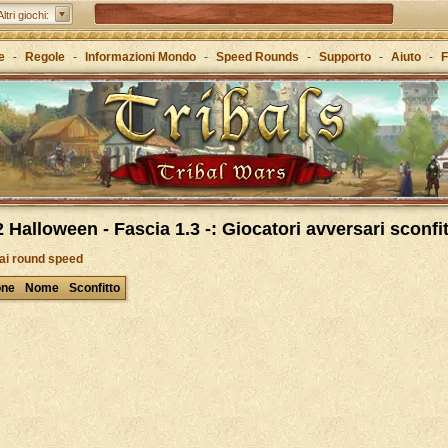
Tribal Wars 2 – il sequel del classico
Altri giochi:
Forge of Empires – Attraverso le ere con la strategia
e
-
Regole
-
Informazioni Mondo
-
Speed Rounds
-
Supporto
-
Aiuto
-
F
Grepolis – Crea il tuo regno nell’antica Grecia
 Halloween - Fascia 1.3 -: Giocatori avversari sconfit
 ai round speed
one
Nome
Sconfitto