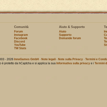
Comunità
Aiuto & Supporto
T
Forum
Aiuto
I
Instagram
Supporto
Ca
Facebook
Domande forum
Te
Discord
Te
YouTube
St
TW Stats
003 - 2026
InnoGames GmbH
·
Note legali
·
Note sulla Privacy
·
Termini e Condiz
o è protetto da hCaptcha e si applica la sua
Informativa sulla privacy
e i
Termini d