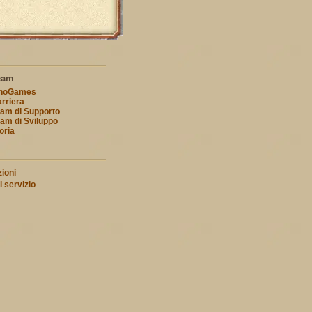
eam
nnoGames
rriera
am di Supporto
am di Sviluppo
oria
ioni
i servizio
.