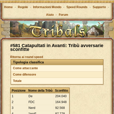
Home
-
Regole
-
Informazioni Mondo
-
Speed Rounds
-
Supporto
-
Aiuto
-
Forum
#581 Catapultati in Avanti: Tribù avversarie
sconfitte
Ritorna ai round speed
Tipologia classifica
Come attaccante
Come difensore
Totale
Posizione
Nome della Tribù
Sconfitto
1
De
204
.
040
2
FDC
164
.
948
3
Nerd
92
.
568
4
*prof*
87
.
778