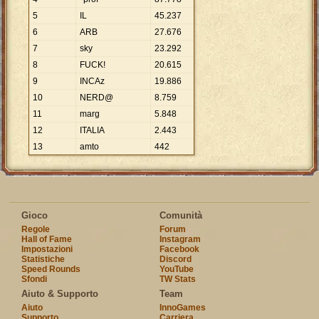
5
IL
45
.
237
6
ARB
27
.
676
7
sky
23
.
292
8
FUCK!
20
.
615
9
INCAz
19
.
886
10
NERD@
8
.
759
11
marg
5
.
848
12
ITALIA
2
.
443
13
amto
442
Gioco
Comunità
Regole
Forum
Hall of Fame
Instagram
Impostazioni
Facebook
Statistiche
Discord
Speed Rounds
YouTube
Sfondi
TW Stats
Aiuto & Supporto
Team
Aiuto
InnoGames
Supporto
Carriera