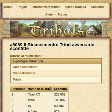
Home
-
Regole
-
Informazioni Mondo
-
Speed Rounds
-
Supporto
-
Aiuto
-
Forum
#8089 Il Rinascimento: Tribù avversarie
sconfitte
Ritorna ai round speed
Tipologia classifica
Come attaccante
Come difensore
Totale
Posizione
Nome della Tribù
Sconfitto
1
TeamRO
228
.
859
2
DWH
105
.
887
3
DE
53
.
786
4
MAMA
573