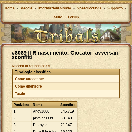
Home
-
Regole
-
Informazioni Mondo
-
Speed Rounds
-
Supporto
-
Aiuto
-
Forum
#8089 Il Rinascimento: Giocatori avversari
sconfitti
Ritorna ai round speed
Tipologia classifica
Come attaccante
Come difensore
Totale
Posizione
Nome
Sconfitto
1
Angy2000
145
.
719
2
pistolaru999
83
.
140
3
Diorhype
71
.
347
4
Die wilde Hilde
66
.
925