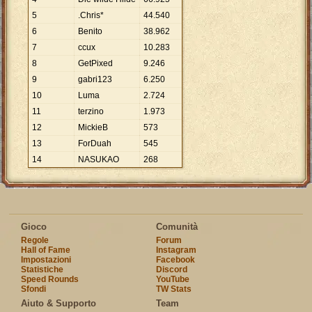
5
.Chris*
44
.
540
6
Benito
38
.
962
7
ccux
10
.
283
8
GetPixed
9
.
246
9
gabri123
6
.
250
10
Luma
2
.
724
11
terzino
1
.
973
12
MickieB
573
13
ForDuah
545
14
NASUKAO
268
Gioco
Comunità
Regole
Forum
Hall of Fame
Instagram
Impostazioni
Facebook
Statistiche
Discord
Speed Rounds
YouTube
Sfondi
TW Stats
Aiuto & Supporto
Team