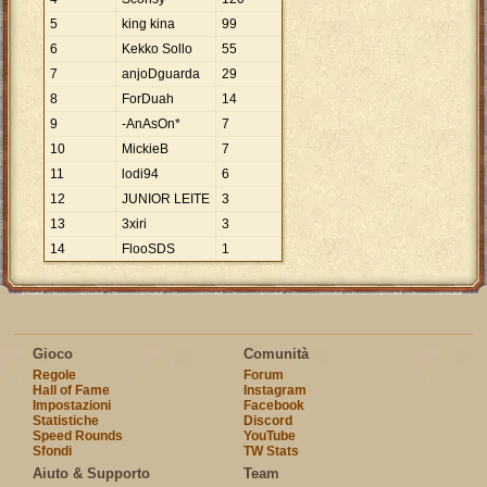
5
king kina
99
6
Kekko Sollo
55
7
anjoDguarda
29
8
ForDuah
14
9
-AnAsOn*
7
10
MickieB
7
11
lodi94
6
12
JUNIOR LEITE
3
13
3xiri
3
14
FlooSDS
1
Gioco
Comunità
Regole
Forum
Hall of Fame
Instagram
Impostazioni
Facebook
Statistiche
Discord
Speed Rounds
YouTube
Sfondi
TW Stats
Aiuto & Supporto
Team