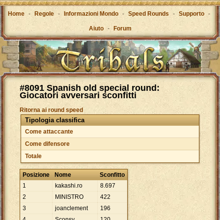
Home
-
Regole
-
Informazioni Mondo
-
Speed Rounds
-
Supporto
-
Aiuto
-
Forum
#8091 Spanish old special round:
Giocatori avversari sconfitti
Ritorna ai round speed
Tipologia classifica
Come attaccante
Come difensore
Totale
Posizione
Nome
Sconfitto
1
kakashi.ro
8
.
697
2
MINISTRO
422
3
joanclement
196
4
Sconsy
120