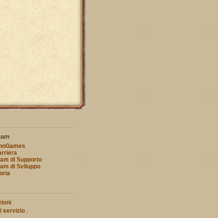
eam
nnoGames
rriera
am di Supporto
am di Sviluppo
oria
ioni
i servizio
.