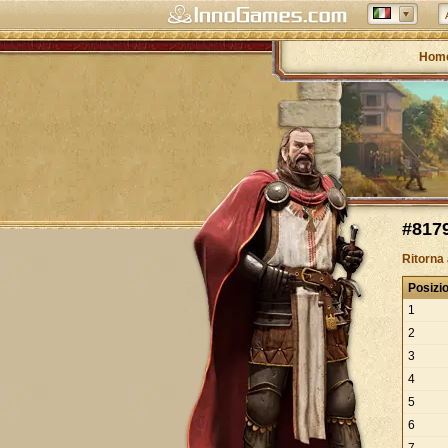
Hom
#8179
Ritorna
Posizi
1
2
3
4
5
6