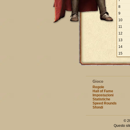
7
8
9
10
11
12
13
14
15
Gioco
Regole
Hall of Fame
Impostazioni
Statistiche
Speed Rounds
Sfondi
© 2
Questo sit