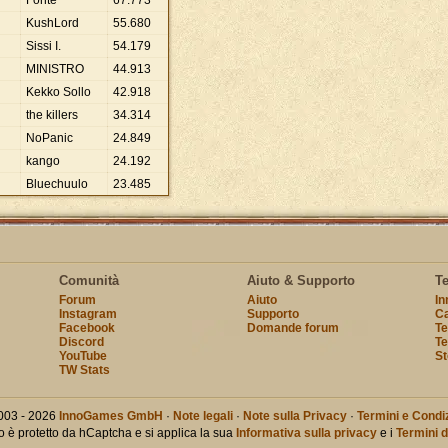
Fonte
67
.
773
KushLord
55
.
680
Sissi I.
54
.
179
MINISTRO
44
.
913
Kekko Sollo
42
.
918
the killers
34
.
314
NoPanic
24
.
849
kango
24
.
192
Bluechuulo
23
.
485
Comunità
Aiuto & Supporto
T
Forum
Aiuto
I
Instagram
Supporto
Ca
Facebook
Domande forum
Te
Discord
Te
YouTube
St
TW Stats
003 - 2026
InnoGames GmbH
·
Note legali
·
Note sulla Privacy
·
Termini e Condiz
o è protetto da hCaptcha e si applica la sua
Informativa sulla privacy
e i
Termini d