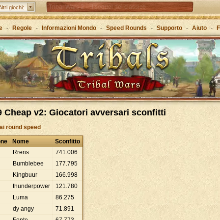
Tribal Wars 2 – il sequel del classico
Altri giochi:
Forge of Empires – Attraverso le ere con la strategia
e
-
Regole
-
Informazioni Mondo
-
Speed Rounds
-
Supporto
-
Aiuto
-
F
Grepolis – Crea il tuo regno nell’antica Grecia
 Cheap v2: Giocatori avversari sconfitti
 ai round speed
one
Nome
Sconfitto
Rrens
741
.
006
Bumblebee
177
.
795
Kingbuur
166
.
998
thunderpower
121
.
780
Luma
86
.
275
dy angy
71
.
891