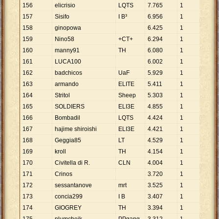
156
elicrisio
LQTS
7
.
765
1
7
.
76
157
Sisifo
I B³
6
.
956
1
6
.
95
158
ginopowa
6
.
425
1
6
.
42
159
Nino58
+CT+
6
.
294
1
6
.
29
160
manny91
TH
6
.
080
1
6
.
08
161
LUCA100
6
.
002
1
6
.
00
162
badchicos
UaF
5
.
929
1
5
.
92
163
armando
ELITE
5
.
411
1
5
.
41
164
Stritol
Sheep
5
.
303
1
5
.
30
165
SOLDIERS
ELI3E
4
.
855
1
4
.
85
166
Bombadil
LQTS
4
.
424
1
4
.
42
167
hajime shiroishi
ELI3E
4
.
421
1
4
.
42
168
Geggia85
LT
4
.
529
1
4
.
52
169
kroll
TH
4
.
154
1
4
.
15
170
Civitella di R.
CLN
4
.
004
1
4
.
00
171
Crinos
3
.
720
1
3
.
72
172
sessantanove
mrt
3
.
525
1
3
.
52
173
concia299
I B
3
.
407
1
3
.
40
174
GIOGREY
TH
3
.
394
1
3
.
39