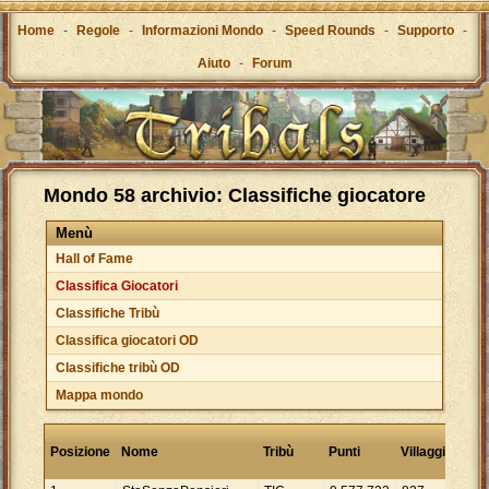
Home
-
Regole
-
Informazioni Mondo
-
Speed Rounds
-
Supporto
-
Aiuto
-
Forum
Mondo 58 archivio: Classifiche giocatore
Menù
Hall of Fame
Classifica Giocatori
Classifiche Tribù
Classifica giocatori OD
Classifiche tribù OD
Mappa mondo
Punti
Posizione
Nome
Tribù
Punti
Villaggi
per
villa