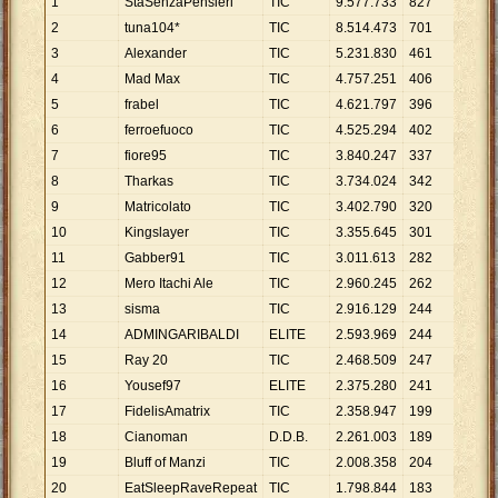
1
StaSenzaPensieri
TIC
9
.
577
.
733
827
11
.
5
2
tuna104*
TIC
8
.
514
.
473
701
12
.
1
3
Alexander
TIC
5
.
231
.
830
461
11
.
3
4
Mad Max
TIC
4
.
757
.
251
406
11
.
7
5
frabel
TIC
4
.
621
.
797
396
11
.
6
6
ferroefuoco
TIC
4
.
525
.
294
402
11
.
2
7
fiore95
TIC
3
.
840
.
247
337
11
.
3
8
Tharkas
TIC
3
.
734
.
024
342
10
.
9
9
Matricolato
TIC
3
.
402
.
790
320
10
.
6
10
Kingslayer
TIC
3
.
355
.
645
301
11
.
1
11
Gabber91
TIC
3
.
011
.
613
282
10
.
6
12
Mero Itachi Ale
TIC
2
.
960
.
245
262
11
.
2
13
sisma
TIC
2
.
916
.
129
244
11
.
9
14
ADMINGARIBALDI
ELITE
2
.
593
.
969
244
10
.
6
15
Ray 20
TIC
2
.
468
.
509
247
9
.
99
16
Yousef97
ELITE
2
.
375
.
280
241
9
.
85
17
FidelisAmatrix
TIC
2
.
358
.
947
199
11
.
8
18
Cianoman
D.D.B.
2
.
261
.
003
189
11
.
9
19
Bluff of Manzi
TIC
2
.
008
.
358
204
9
.
84
20
EatSleepRaveRepeat
TIC
1
.
798
.
844
183
9
.
83