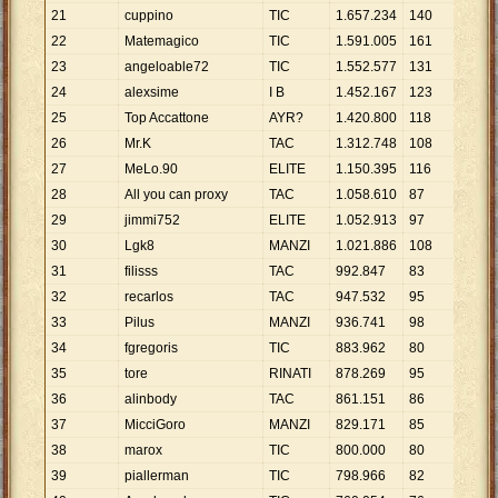
21
cuppino
TIC
1
.
657
.
234
140
11
.
8
22
Matemagico
TIC
1
.
591
.
005
161
9
.
88
23
angeloable72
TIC
1
.
552
.
577
131
11
.
8
24
alexsime
I B
1
.
452
.
167
123
11
.
8
25
Top Accattone
AYR?
1
.
420
.
800
118
12
.
0
26
Mr.K
TAC
1
.
312
.
748
108
12
.
1
27
MeLo.90
ELITE
1
.
150
.
395
116
9
.
91
28
All you can proxy
TAC
1
.
058
.
610
87
12
.
1
29
jimmi752
ELITE
1
.
052
.
913
97
10
.
8
30
Lgk8
MANZI
1
.
021
.
886
108
9
.
46
31
filisss
TAC
992
.
847
83
11
.
9
32
recarlos
TAC
947
.
532
95
9
.
97
33
Pilus
MANZI
936
.
741
98
9
.
55
34
fgregoris
TIC
883
.
962
80
11
.
0
35
tore
RINATI
878
.
269
95
9
.
24
36
alinbody
TAC
861
.
151
86
10
.
0
37
MicciGoro
MANZI
829
.
171
85
9
.
75
38
marox
TIC
800
.
000
80
10
.
0
39
piallerman
TIC
798
.
966
82
9
.
74