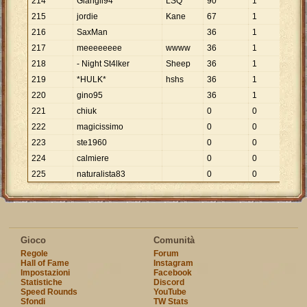
214
Giangii94
LSQ
90
1
90
215
jordie
Kane
67
1
67
216
SaxMan
36
1
36
217
meeeeeeee
wwww
36
1
36
218
- Night St4lker
Sheep
36
1
36
219
*HULK*
hshs
36
1
36
220
gino95
36
1
36
221
chiuk
0
0
222
magicissimo
0
0
223
ste1960
0
0
224
calmiere
0
0
225
naturalista83
0
0
Gioco
Comunità
Regole
Forum
Hall of Fame
Instagram
Impostazioni
Facebook
Statistiche
Discord
Speed Rounds
YouTube
Sfondi
TW Stats