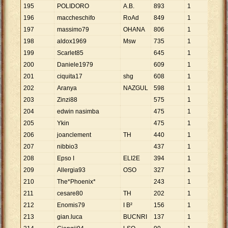
195
POLIDORO
A.B.
893
1
893
196
maccheschifo
RoAd
849
1
849
197
massimo79
OHANA
806
1
806
198
aldox1969
Msw
735
1
735
199
Scarlet85
645
1
645
200
Daniele1979
609
1
609
201
ciquita17
shg
608
1
608
202
Aranya
NAZGUL
598
1
598
203
Zinzi88
575
1
575
204
edwin nasimba
475
1
475
205
Ykin
475
1
475
206
joanclement
TH
440
1
440
207
nibbio3
437
1
437
208
Epso I
ELI2E
394
1
394
209
Allergia93
OSO
327
1
327
210
The*Phoenix*
243
1
243
211
cesare80
TH
202
1
202
212
Enomis79
I B²
156
1
156
213
gian.luca
BUCNRI
137
1
137