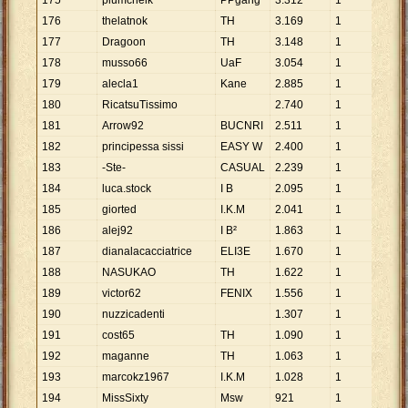
175
plumcheik
PPgang
3
.
312
1
3
.
31
176
thelatnok
TH
3
.
169
1
3
.
16
177
Dragoon
TH
3
.
148
1
3
.
14
178
musso66
UaF
3
.
054
1
3
.
05
179
alecla1
Kane
2
.
885
1
2
.
88
180
RicatsuTissimo
2
.
740
1
2
.
74
181
Arrow92
BUCNRI
2
.
511
1
2
.
51
182
principessa sissi
EASY W
2
.
400
1
2
.
40
183
-Ste-
CASUAL
2
.
239
1
2
.
23
184
luca.stock
I B
2
.
095
1
2
.
09
185
giorted
I.K.M
2
.
041
1
2
.
04
186
alej92
I B²
1
.
863
1
1
.
86
187
dianalacacciatrice
ELI3E
1
.
670
1
1
.
67
188
NASUKAO
TH
1
.
622
1
1
.
62
189
victor62
FENIX
1
.
556
1
1
.
55
190
nuzzicadenti
1
.
307
1
1
.
30
191
cost65
TH
1
.
090
1
1
.
09
192
maganne
TH
1
.
063
1
1
.
06
193
marcokz1967
I.K.M
1
.
028
1
1
.
02
194
MissSixty
Msw
921
1
921