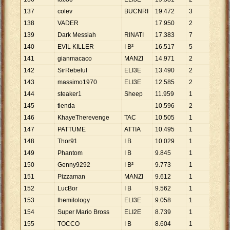
137
colev
BUCNRI
19
.
472
3
6
.
49
138
VADER
17
.
950
2
8
.
97
139
Dark Messiah
RINATI
17
.
383
7
2
.
48
140
EVIL KILLER
I B²
16
.
517
5
3
.
30
141
gianmacaco
MANZI
14
.
971
2
7
.
48
142
SirRebelul
ELI3E
13
.
490
2
6
.
74
143
massimo1970
ELI3E
12
.
585
2
6
.
29
144
steaker1
Sheep
11
.
959
1
11
.
9
145
tienda
10
.
596
2
5
.
29
146
KhayeTherevenge
TAC
10
.
505
1
10
.
5
147
PATTUME
ATTIA
10
.
495
1
10
.
4
148
Thor91
I B
10
.
029
1
10
.
0
149
Phantom
I B
9
.
845
1
9
.
84
150
Genny9292
I B²
9
.
773
1
9
.
77
151
Pizzaman
MANZI
9
.
612
1
9
.
61
152
LucBor
I B
9
.
562
1
9
.
56
153
themitology
ELI3E
9
.
058
1
9
.
05
154
Super Mario Bross
ELI2E
8
.
739
1
8
.
73
155
TOCCO
I B
8
.
604
1
8
.
60