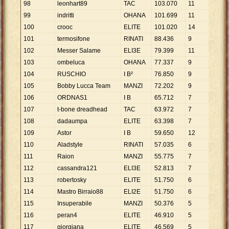
98
leonhart89
TAC
103
.
070
11
9
.
37
99
indritti
OHANA
101
.
699
11
9
.
24
100
crooc
ELITE
101
.
020
14
7
.
21
101
termosifone
RINATI
88
.
436
9
9
.
82
102
Messer Salame
ELI3E
79
.
399
11
7
.
21
103
ombeluca
OHANA
77
.
337
9
8
.
59
104
RUSCHIO
I B²
76
.
850
9
8
.
53
105
Bobby Lucca Team
MANZI
72
.
202
9
8
.
02
106
ORDNAS1
I B
65
.
712
7
9
.
38
107
t-bone dreadhead
TAC
63
.
972
7
9
.
13
108
dadaumpa
ELITE
63
.
398
7
9
.
05
109
Astor
I B
59
.
650
12
4
.
97
110
Aladstyle
RINATI
57
.
035
6
9
.
50
111
Raion
MANZI
55
.
775
7
7
.
96
112
cassandra121
ELI3E
52
.
813
7
7
.
54
113
robertosky
ELITE
51
.
750
6
8
.
62
114
Mastro Birraio88
ELI2E
51
.
750
6
8
.
62
115
Insuperabile
MANZI
50
.
376
5
10
.
0
116
peran4
ELITE
46
.
910
5
9
.
38
117
giorgiana
ELITE
46
.
569
5
9
.
31