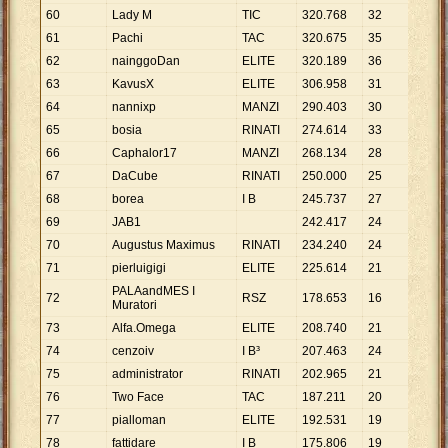
60
Lady M
TIC
320
.
768
32
10
.
0
61
Pachi
TAC
320
.
675
35
9
.
16
62
nainggoDan
ELITE
320
.
189
36
8
.
89
63
KavusX
ELITE
306
.
958
31
9
.
90
64
nannixp
MANZI
290
.
403
30
9
.
68
65
bosia
RINATI
274
.
614
33
8
.
32
66
Caphalor17
MANZI
268
.
134
28
9
.
57
67
DaCube
RINATI
250
.
000
25
10
.
0
68
borea
I B
245
.
737
27
9
.
10
69
JAB1
242
.
417
24
10
.
1
70
Augustus Maximus
RINATI
234
.
240
24
9
.
76
71
pierluigigi
ELITE
225
.
614
21
10
.
7
PALAandMES I
72
RSZ
178
.
653
16
11
.
1
Muratori
73
Alfa.Omega
ELITE
208
.
740
21
9
.
94
74
cenzoiv
I B³
207
.
463
24
8
.
64
75
administrator
RINATI
202
.
965
21
9
.
66
76
Two Face
TAC
187
.
211
20
9
.
36
77
pialloman
ELITE
192
.
531
19
10
.
1
78
fattidare
I B
175
.
806
19
9
.
25