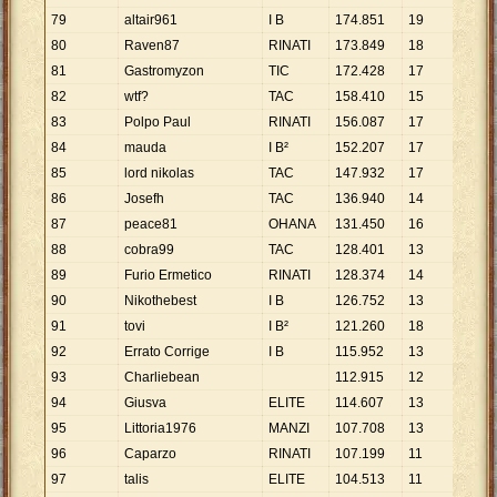
79
altair961
I B
174
.
851
19
9
.
20
80
Raven87
RINATI
173
.
849
18
9
.
65
81
Gastromyzon
TIC
172
.
428
17
10
.
1
82
wtf?
TAC
158
.
410
15
10
.
5
83
Polpo Paul
RINATI
156
.
087
17
9
.
18
84
mauda
I B²
152
.
207
17
8
.
95
85
lord nikolas
TAC
147
.
932
17
8
.
70
86
Josefh
TAC
136
.
940
14
9
.
78
87
peace81
OHANA
131
.
450
16
8
.
21
88
cobra99
TAC
128
.
401
13
9
.
87
89
Furio Ermetico
RINATI
128
.
374
14
9
.
17
90
Nikothebest
I B
126
.
752
13
9
.
75
91
tovi
I B²
121
.
260
18
6
.
73
92
Errato Corrige
I B
115
.
952
13
8
.
91
93
Charliebean
112
.
915
12
9
.
41
94
Giusva
ELITE
114
.
607
13
8
.
81
95
Littoria1976
MANZI
107
.
708
13
8
.
28
96
Caparzo
RINATI
107
.
199
11
9
.
74
97
talis
ELITE
104
.
513
11
9
.
50