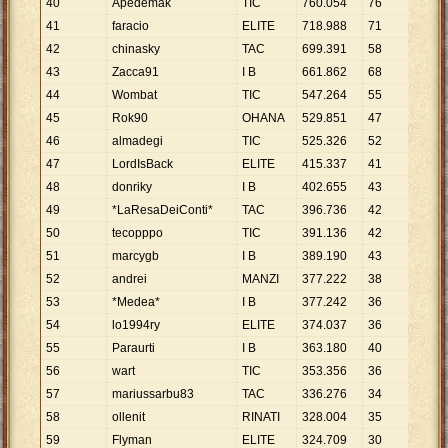
40
Apedemak
TIC
760
.
054
76
10
.
0
41
faracio
ELITE
718
.
988
71
10
.
1
42
chinasky
TAC
699
.
391
58
12
.
0
43
Zacca91
I B
661
.
862
68
9
.
73
44
Wombat
TIC
547
.
264
55
9
.
95
45
Rok90
OHANA
529
.
851
47
11
.
2
46
almadegi
TIC
525
.
326
52
10
.
1
47
LordIsBack
ELITE
415
.
337
41
10
.
1
48
donriky
I B
402
.
655
43
9
.
36
49
*LaResaDeiConti*
TAC
396
.
736
42
9
.
44
50
tecopppo
TIC
391
.
136
42
9
.
31
51
marcygb
I B
389
.
190
43
9
.
05
52
andrei
MANZI
377
.
222
38
9
.
92
53
*Medea*
I B
377
.
242
36
10
.
4
54
lo1994ry
ELITE
374
.
037
36
10
.
3
55
Paraurti
I B
363
.
180
40
9
.
08
56
wart
TIC
353
.
356
36
9
.
81
57
mariussarbu83
TAC
336
.
276
34
9
.
89
58
ollenit
RINATI
328
.
004
35
9
.
37
59
Flyman
ELITE
324
.
709
30
10
.
8