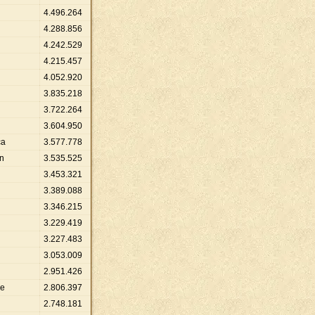
4
.
496
.
264
4
.
288
.
856
4
.
242
.
529
4
.
215
.
457
4
.
052
.
920
3
.
835
.
218
3
.
722
.
264
3
.
604
.
950
ca
3
.
577
.
778
n
3
.
535
.
525
3
.
453
.
321
3
.
389
.
088
3
.
346
.
215
3
.
229
.
419
3
.
227
.
483
3
.
053
.
009
2
.
951
.
426
ce
2
.
806
.
397
2
.
748
.
181