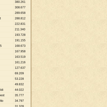
380
.
261
308
.
677
289
.
658
t
288
.
812
222
.
831
211
.
340
193
.
728
191
.
155
05
168
.
673
167
.
958
163
.
519
161
.
216
127
.
637
69
.
209
53
.
228
49
.
832
ldi
44
.
022
est
35
.
777
tto
34
.
797
31
.
328