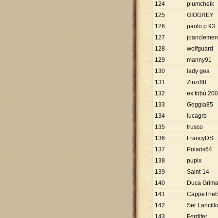
124
plumcheik
125
GIOGREY
126
paolo p 93
127
joanclemen
128
wolfguard
129
manny91
130
lady gea
131
Zinzi88
132
ex tribù 20
133
Geggia85
134
lucagrb
135
trusco
136
FrancyDS
137
Polaris64
138
pupix
139
Saint-14
140
Duca Grima
141
CappeTheB
142
Ser Lancillo
143
Ferdifer