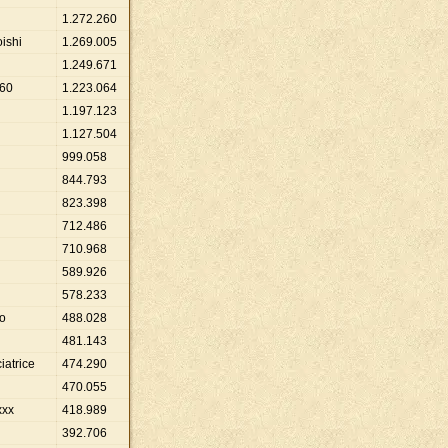
1
.
272
.
260
oishi
1
.
269
.
005
1
.
249
.
671
960
1
.
223
.
064
1
.
197
.
123
1
.
127
.
504
999
.
058
844
.
793
823
.
398
712
.
486
710
.
968
589
.
926
578
.
233
go
488
.
028
481
.
143
iatrice
474
.
290
470
.
055
xx
418
.
989
392
.
706