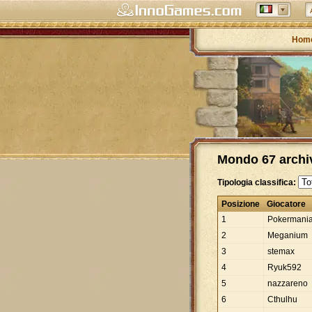
Hom
Mondo 67 archivi
Tipologia classifica:
Posizione
Giocatore
1
Pokermani
2
Meganium
3
stemax
4
Ryuk592
5
nazzareno
6
Cthulhu