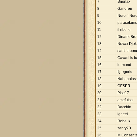
7
Snorlax
8
Gandren
9
Nero il Ner
10
paracetamo
11
il ribelle
12
DinamoBret
13
Novax Djok
14
sarchiapon
15
Cavani is b
16
iormund
17
fgregoris
18
Nabopolas
19
GESER
20
Pise17
21
amefutsal
22
Dacchio
23
igneel
24
Robelik
25
zebry70
26
MiConsent