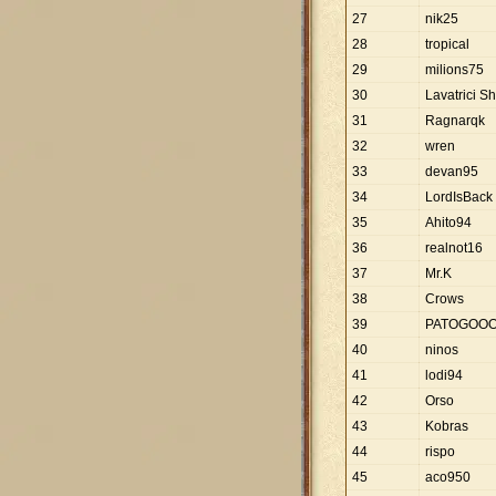
27
nik25
28
tropical
29
milions75
30
Lavatrici S
31
Ragnarqk
32
wren
33
devan95
34
LordIsBack
35
Ahito94
36
realnot16
37
Mr.K
38
Crows
39
PATOGOO
40
ninos
41
lodi94
42
Orso
43
Kobras
44
rispo
45
aco950