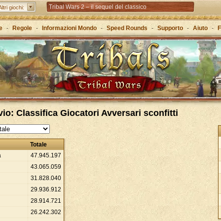
Tribal Wars 2 – il sequel del classico
Altri giochi:
Forge of Empires – Attraverso le ere con la strategia
e
-
Regole
-
Informazioni Mondo
-
Speed Rounds
-
Supporto
-
Aiuto
-
F
Grepolis – Crea il tuo regno nell’antica Grecia
o: Classifica Giocatori Avversari sconfitti
Totale
a
47
.
945
.
197
43
.
065
.
059
31
.
828
.
040
29
.
936
.
912
28
.
914
.
721
26
.
242
.
302