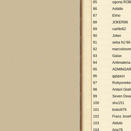
85
ugorej RO
86
Asfalto
87
Elmo
88
JOKER86
89
carlito62
90
Joker.
91
seba NJ 86
92
marcolino
93
Galax
94
Antimateria
95
ADMINGAR
96
ggigazz
97
Robyoneke
98
Antani Gial
99
Seven Dead
100
shu151
101
bobo876
102
Franz Josef
103
Aldobi
104
Aria76