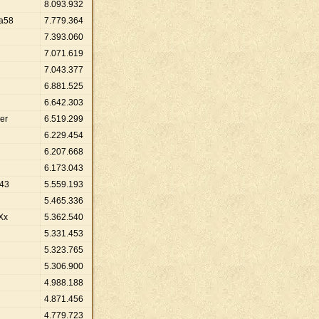
8
.
093
.
932
ra58
7
.
779
.
364
7
.
393
.
060
7
.
071
.
619
7
.
043
.
377
6
.
881
.
525
6
.
642
.
303
er
6
.
519
.
299
6
.
229
.
454
6
.
207
.
668
6
.
173
.
043
443
5
.
559
.
193
5
.
465
.
336
Xx
5
.
362
.
540
5
.
331
.
453
5
.
323
.
765
5
.
306
.
900
4
.
988
.
188
4
.
871
.
456
4
.
779
.
723