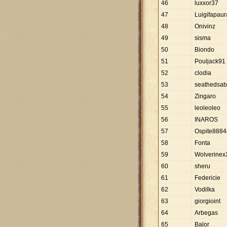
46
luxxor37
47
Luigifapau
48
Onivinz
49
sisma
50
Biondo
51
Pouljack91
52
clodia
53
seathedsab
54
Zingaro
55
leoleoleo
56
INAROS
57
Ospite888
58
Fonta
59
Wolverinex
60
sheru
61
Federicie
62
Vodilka
63
giorgioint
64
Arbegas
65
Balor