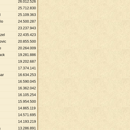
26
.
012
.
526
25
.
712
.
830
d
25
.
109
.
363
lo
24
.
500
.
287
23
.
237
.
943
zel
22
.
435
.
423
ovic
20
.
855
.
500
e
20
.
264
.
009
ack
19
.
281
.
886
19
.
202
.
687
17
.
374
.
141
sar
16
.
634
.
253
16
.
590
.
045
16
.
362
.
042
16
.
105
.
254
15
.
954
.
500
14
.
865
.
119
14
.
571
.
695
14
.
193
.
219
a
13
.
286
.
891