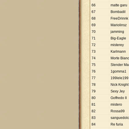
66
matte garu
67
Bombadil
68
FreeDrinnk
69
Mariolinsz
70
jamming
71
Big-Eagle
72
misterey
73
Karlmann
74
Morte Bian
75
Slender Ma
76
1gomma1
77
199lele199
78
Nick Knight
79
Sexy Jey
80
Goffredo II
81
mistero
82
Rossa99
83
sanguedol
84
Re furia