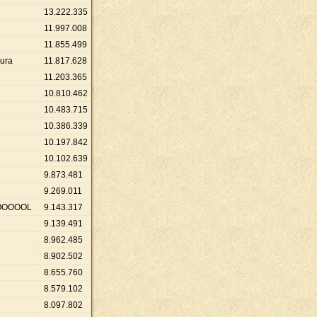
13
.
222
.
335
11
.
997
.
008
11
.
855
.
499
hura
11
.
817
.
628
11
.
203
.
365
10
.
810
.
462
10
.
483
.
715
10
.
386
.
339
10
.
197
.
842
10
.
102
.
639
9
.
873
.
481
9
.
269
.
011
OOOOOL
9
.
143
.
317
9
.
139
.
491
8
.
962
.
485
8
.
902
.
502
8
.
655
.
760
8
.
579
.
102
8
.
097
.
802