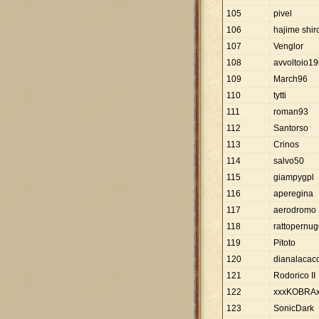
105
pivel
106
hajime shir
107
Venglor
108
avvoltoio1
109
March96
110
tytti
111
roman93
112
Santorso
113
Crinos
114
salvo50
115
giampygpl
116
aperegina
117
aerodromo
118
rattopernu
119
Pitoto
120
dianalacacc
121
Rodorico II
122
xxxKOBRAx
123
SonicDark