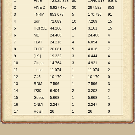
1
FINE
72
.
025
.
828
50
1
.
440
.
517
6
.
670
10
.
798
2
FINE 2
8
.
927
.
470
30
297
.
582
853
10
.
466
3
TNRM
853
.
678
5
170
.
736
91
9
.
381
4
Sqr
72
.
689
10
7
.
269
15
4
.
846
5
HORSE
44
.
260
14
3
.
161
15
2
.
951
6
ME
24
.
408
1
24
.
408
4
6
.
102
7
FLAT
24
.
216
4
6
.
054
4
6
.
054
8
ELITE
20
.
081
5
4
.
016
7
2
.
869
9
[I.K.]
19
.
332
3
6
.
444
4
4
.
833
10
Ciupa
14
.
764
3
4
.
921
4
3
.
691
11
:::use
11
.
074
1
11
.
074
2
5
.
537
12
C46
10
.
170
1
10
.
170
0
13
RDM
7
.
596
1
7
.
596
3
2
.
532
14
IP30
6
.
404
2
3
.
202
2
3
.
202
15
Gbsco
5
.
668
1
5
.
668
1
5
.
668
16
ONLY
2
.
247
1
2
.
247
0
17
Hotel
26
1
26
0