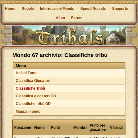
Home
-
Regole
-
Informazioni Mondo
-
Speed Rounds
-
Supporto
-
Aiuto
-
Forum
Mondo 67 archivio: Classifiche tribù
Menù
Hall of Fame
Classifica Giocatori
Classifiche Tribù
Classifica giocatori OD
Classifiche tribù OD
Mappa mondo
Punti
Punti per
Posizione
Nome
Punti
Membri
Villaggi
per
giocatore
villagg