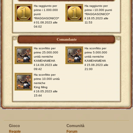
Ha raggiunto per
Ha raggiunto per
primo i 1.000.000
primo i 10.000 punti
punti
*RAGGASONICO*
*RAGGASONICO*
il 18.05.2023 alle
il 01.08.2023 alle
11:53
04:02
Comandante
Ha sconfitto per
Ha sconfitto per
primo 25.000.000
primo 5.000.000
unità nemiche
unità nemiche
KAMEHAMEHA
KAMEHAMEHA
il 14.09.2023 alle
il 15.08.2023 alle
09:42
21:00
Ha sconfitto per
primo 10.000 unità
nemiche
King Ming
il 16.05.2023 alle
15:44
Gioco
Comunità
Regole
Forum