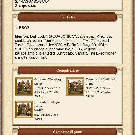
*RAGGASONICO*
caps-spac
Top Tribù
BROS
Membri:
DaHood, *RAGGASONICO*, caps-spac, Pinkblow,
jambo, alexsime, Yournero, bicho, mr no, **Fla**, steaker1,
Tosca, Choac carter, tex2020, AlFaRaBe, Dago39, HOLY
SHEET, greeneagle, pedrofocus2, eli136, Vegeta666,
paracetamolo, pierluigigi, Astrogalo, Marduk, The Executioner,
shiro93, supermizio
Conquistatore
Ottenuto 250 villaggi
Ottenuto 100 villaggi
primo
primo
*RAGGASONICO*
*RAGGASONICO*
il 15.09.2023 alle
il 15.07.2023 alle
20:14
02:14
Ottenuto 2 villaggi
primo
Wild80
il 11.05.2023 alle
14:14
Campione di punti