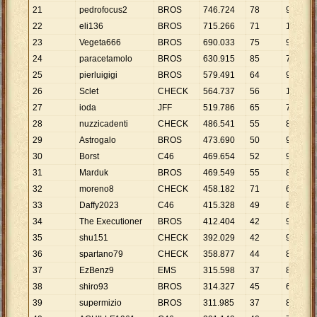
21
pedrofocus2
BROS
746
.
724
78
9
.
573
22
eli136
BROS
715
.
266
71
10
.
074
23
Vegeta666
BROS
690
.
033
75
9
.
200
24
paracetamolo
BROS
630
.
915
85
7
.
423
25
pierluigigi
BROS
579
.
491
64
9
.
055
26
Sclet
CHECK
564
.
737
56
10
.
085
27
ioda
JFF
519
.
786
65
7
.
997
28
nuzzicadenti
CHECK
486
.
541
55
8
.
846
29
Astrogalo
BROS
473
.
690
50
9
.
474
30
Borst
C46
469
.
654
52
9
.
032
31
Marduk
BROS
469
.
549
55
8
.
537
32
moreno8
CHECK
458
.
182
71
6
.
453
33
Daffy2023
C46
415
.
328
49
8
.
476
34
The Executioner
BROS
412
.
404
42
9
.
819
35
shu151
CHECK
392
.
029
42
9
.
334
36
spartano79
CHECK
358
.
877
44
8
.
156
37
EzBenz9
EMS
315
.
598
37
8
.
530
38
shiro93
BROS
314
.
327
45
6
.
985
39
supermizio
BROS
311
.
985
37
8
.
432