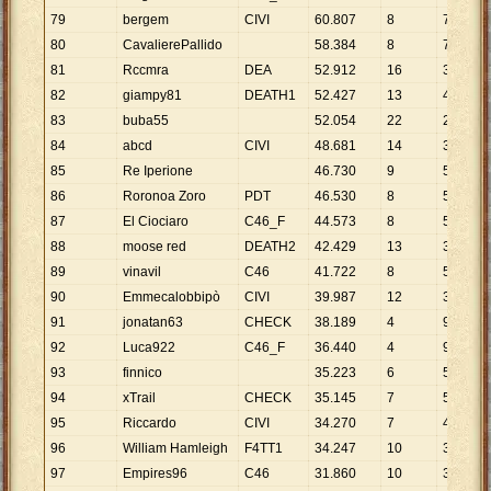
79
bergem
CIVI
60
.
807
8
7
.
601
80
CavalierePallido
58
.
384
8
7
.
298
81
Rccmra
DEA
52
.
912
16
3
.
307
82
giampy81
DEATH1
52
.
427
13
4
.
033
83
buba55
52
.
054
22
2
.
366
84
abcd
CIVI
48
.
681
14
3
.
477
85
Re Iperione
46
.
730
9
5
.
192
86
Roronoa Zoro
PDT
46
.
530
8
5
.
816
87
El Ciociaro
C46_F
44
.
573
8
5
.
572
88
moose red
DEATH2
42
.
429
13
3
.
264
89
vinavil
C46
41
.
722
8
5
.
215
90
Emmecalobbipò
CIVI
39
.
987
12
3
.
332
91
jonatan63
CHECK
38
.
189
4
9
.
547
92
Luca922
C46_F
36
.
440
4
9
.
110
93
finnico
35
.
223
6
5
.
871
94
xTrail
CHECK
35
.
145
7
5
.
021
95
Riccardo
CIVI
34
.
270
7
4
.
896
96
William Hamleigh
F4TT1
34
.
247
10
3
.
425
97
Empires96
C46
31
.
860
10
3
.
186