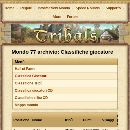
Home
-
Regole
-
Informazioni Mondo
-
Speed Rounds
-
Supporto
-
Aiuto
-
Forum
Mondo 77 archivio: Classifiche giocatore
Menù
Hall of Fame
Classifica Giocatori
Classifiche Tribù
Classifica giocatori OD
Classifiche tribù OD
Mappa mondo
Punti
Posizione
Nome
Tribù
Punti
Villaggi
per
villaggi