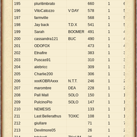
195
pluritimbrato
660
1
660
196
VitoCatozzo
V DAY
578
1
578
197
farmville
568
1
568
198
Jay back
T.D.X
541
1
541
199
Sarah
BOOMER
491
1
491
200
cassandra121
BUC
490
1
490
201
ODOFOX
473
1
473
202
Etnafire
383
1
383
203
Puscas91
310
1
310
204
alebricc
309
1
309
205
Charlie200
306
1
306
206
xxxKOBRAxxx
N.T.T.
246
1
246
207
marombre
DEA
228
1
228
208
Pall Mall
SOLO
150
1
150
209
PulcinoPio
SOLO
147
1
147
210
NEMESIS
133
1
133
211
Last Bellerathus
TOXIC
108
1
108
212
giullare
71
1
71
213
Devilmore05
26
1
26