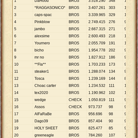
1
DaHood
BROS
3
.
516
.
290
348
10
.
104
2
*RAGGASONICO*
BROS
3
.
407
.
261
303
11
.
245
3
caps-spac
BROS
3
.
339
.
965
329
10
.
152
4
Pinkblow
BROS
2
.
749
.
415
276
9
.
962
5
jambo
BROS
2
.
667
.
315
271
9
.
842
6
alexsime
BROS
2
.
600
.
493
218
11
.
929
7
Yournero
BROS
2
.
055
.
709
191
10
.
763
8
bicho
BROS
1
.
954
.
778
202
9
.
677
9
mr no
BROS
1
.
827
.
912
186
9
.
827
10
**Fla**
BROS
1
.
703
.
233
173
9
.
845
11
steaker1
BROS
1
.
288
.
074
134
9
.
612
12
Tosca
BROS
1
.
239
.
169
144
8
.
605
13
Choac carter
BROS
1
.
234
.
532
111
11
.
122
14
tex2020
BROS
1
.
190
.
962
102
11
.
676
15
wedge
CHECK
1
.
050
.
819
111
9
.
467
16
Assos
CHECK
973
.
737
98
9
.
936
17
AlFaRaBe
BROS
956
.
696
98
9
.
762
18
Dago39
BROS
857
.
404
90
9
.
527
19
HOLY SHEET
BROS
825
.
477
85
9
.
711
20
greeneagle
BROS
784
.
260
107
7
.
330