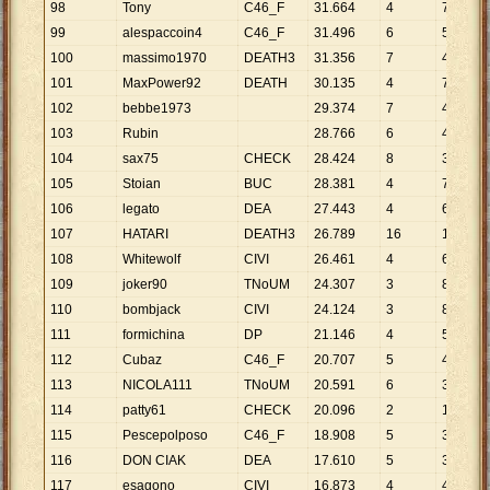
98
Tony
C46_F
31
.
664
4
7
.
916
99
alespaccoin4
C46_F
31
.
496
6
5
.
249
100
massimo1970
DEATH3
31
.
356
7
4
.
479
101
MaxPower92
DEATH
30
.
135
4
7
.
534
102
bebbe1973
29
.
374
7
4
.
196
103
Rubin
28
.
766
6
4
.
794
104
sax75
CHECK
28
.
424
8
3
.
553
105
Stoian
BUC
28
.
381
4
7
.
095
106
legato
DEA
27
.
443
4
6
.
861
107
HATARI
DEATH3
26
.
789
16
1
.
674
108
Whitewolf
CIVI
26
.
461
4
6
.
615
109
joker90
TNoUM
24
.
307
3
8
.
102
110
bombjack
CIVI
24
.
124
3
8
.
041
111
formichina
DP
21
.
146
4
5
.
287
112
Cubaz
C46_F
20
.
707
5
4
.
141
113
NICOLA111
TNoUM
20
.
591
6
3
.
432
114
patty61
CHECK
20
.
096
2
10
.
048
115
Pescepolposo
C46_F
18
.
908
5
3
.
782
116
DON CIAK
DEA
17
.
610
5
3
.
522
117
esagono
CIVI
16
.
873
4
4
.
218