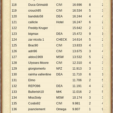
118
Duca Grimaldi
CIVI
16
.
696
8
2
.
087
119
crouch95
CIVI
16
.
534
5
3
.
307
120
bandido58
DEA
16
.
244
4
4
.
061
121
callicle
Hotel
16
.
247
6
2
.
708
122
Freddy Kruger
15
.
642
2
7
.
821
123
bigmax
DEA
15
.
472
9
1
.
719
124
zar nicola 1
CHECK
14
.
614
5
2
.
923
125
Brac90
CIVI
13
.
833
4
3
.
458
126
adri96
CIVI
13
.
675
3
4
.
558
127
aldox1969
MSW
13
.
532
5
2
.
706
128
Ulysses Moore
CIVI
12
.
310
4
3
.
078
129
giorgiomerlo
NFZ
11
.
913
3
3
.
971
130
rainha vallentine
DEA
11
.
710
6
1
.
952
131
Elmo
11
.
706
2
5
.
853
132
REPO96
DEA
11
.
191
4
2
.
798
133
Bullerish10
MrK
11
.
016
2
5
.
508
134
MissSixty
MSW
10
.
174
3
3
.
391
135
Costix92
CIVI
9
.
981
2
4
.
991
136
joanclement
Omega
9
.
807
1
9
.
807