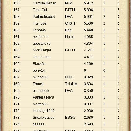
156
Camillo Benso
NFZ
5
.
912
2
2
.
956
157
Time Out
F4TT1
5
.
896
1
5
.
896
158
Paitrireloaded
DEA
5
.
901
2
2
.
951
159
interlove
C46_F
5
.
500
2
2
.
750
160
Lehoms
Edit
5
.
448
1
5
.
448
161
m4l4c4nt
Hotel
4
.
965
1
4
.
965
162
apostolo79
4
.
804
1
4
.
804
163
Nick Knight
F4TT1
4
.
641
1
4
.
641
164
idealeultras
4
.
411
1
4
.
411
165
BlackAir
4
.
269
1
4
.
269
166
borry14
0
0
167
musso66
0000
3
.
929
2
1
.
965
168
Franck
TNoUM
3
.
604
1
3
.
604
169
plumcheik
DEA
3
.
350
1
3
.
350
170
Pantera Nera
3
.
303
1
3
.
303
171
martes86
3
.
097
1
3
.
097
172
Heritage1340
2
.
930
1
2
.
930
173
Sneakydayyy
BSG 2
2
.
680
1
2
.
680
174
tiaaaaa
2
.
593
1
2
.
593