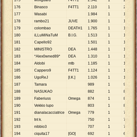
175
wolfguard
F4TT1
2
.
542
1
2
.
542
176
Binasco
F4TT1
2
.
110
1
2
.
110
177
Wasabi
1
.
984
1
1
.
984
178
rambo21
JUVE
1
.
900
1
1
.
900
179
colombao
DEATH1
1
.
765
1
1
.
765
180
iLLuMiNaTuM
B.I.G.
1
.
513
1
1
.
513
181
Capello92
1
.
501
1
1
.
501
182
MINISTRO
DEA
1
.
448
1
1
.
448
183
*Alex0wned89*
DEA
1
.
310
1
1
.
310
184
Aldobi
mtb
1
.
185
1
1
.
185
185
Cappero9
F4TT1
1
.
124
1
1
.
124
186
UgoReJ
[I.K.]
1
.
026
1
1
.
026
187
Tamara
989
1
989
188
NASUKAO
882
1
882
189
Faberiuss
Omega
874
1
874
190
Vekkio lupo
803
1
803
191
dianalacacciatrice
Omega
779
1
779
192
tnt k.
750
1
750
193
nibbio3
707
1
707
194
ciquita17
[GO]
692
1
692