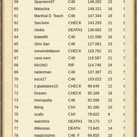
59
Sparviero97
C46
148
.
292
23
6
.
447
60
Malachia
CIVI
148
.
151
16
9
.
259
61
Marshal D. Teach
C46
147
.
344
18
8
.
186
62
SanJorio
CHECK
143
.
293
21
6
.
823
63
clodia
DEATH1
136
.
682
15
9
.
112
64
blake89
C46
131
.
590
16
8
.
224
65
Sirio San
C46
127
.
061
23
5
.
524
66
xxxvendettaxxx
CHECK
118
.
792
21
5
.
657
67
cava nero
C46
116
.
587
21
5
.
552
68
iNcUbO
RIP
114
.
746
24
4
.
781
69
raiderman
C46
107
.
387
21
5
.
114
70
esco27
C46
103
.
022
23
4
.
479
71
il gladiatore10
CHECK
98
.
649
12
8
.
221
72
Draven
CHECK
95
.
189
18
5
.
288
73
monopalla
C46
92
.
099
15
6
.
140
74
Ibling
CIVI
91
.
280
10
9
.
128
75
scafiz
CIVI
78
.
822
9
8
.
758
76
walchiria
DEATH1
78
.
173
17
4
.
598
77
ilMessias
DEATH
73
.
845
14
5
.
275
78
magicissimo
C46_F
66
.
655
10
6
.
666