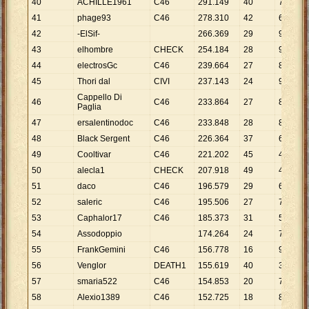
40
ACHILLE1961
C46
291
.
149
40
7
.
279
41
phage93
C46
278
.
310
42
6
.
626
42
-ElSif-
266
.
369
29
9
.
185
43
elhombre
CHECK
254
.
184
28
9
.
078
44
electrosGc
C46
239
.
664
27
8
.
876
45
Thori dal
CIVI
237
.
143
24
9
.
881
Cappello Di
46
C46
233
.
864
27
8
.
662
Paglia
47
ersalentinodoc
C46
233
.
848
28
8
.
352
48
Black Sergent
C46
226
.
364
37
6
.
118
49
Cooltivar
C46
221
.
202
45
4
.
916
50
alecla1
CHECK
207
.
918
49
4
.
243
51
daco
C46
196
.
579
29
6
.
779
52
saleric
C46
195
.
506
27
7
.
241
53
Caphalor17
C46
185
.
373
31
5
.
980
54
Assodoppio
174
.
264
24
7
.
261
55
FrankGemini
C46
156
.
778
16
9
.
799
56
Venglor
DEATH1
155
.
619
40
3
.
890
57
smaria522
C46
154
.
853
20
7
.
743
58
Alexio1389
C46
152
.
725
18
8
.
485