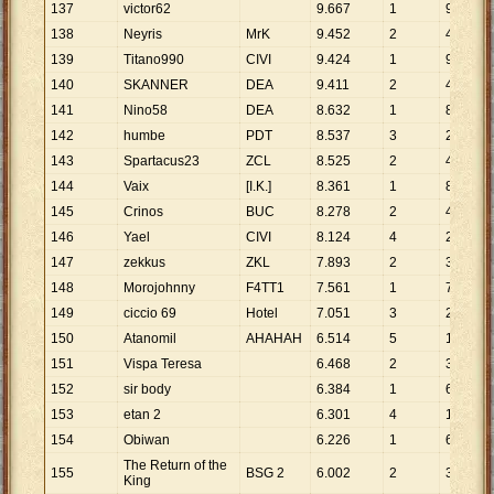
137
victor62
9
.
667
1
9
.
667
138
Neyris
MrK
9
.
452
2
4
.
726
139
Titano990
CIVI
9
.
424
1
9
.
424
140
SKANNER
DEA
9
.
411
2
4
.
706
141
Nino58
DEA
8
.
632
1
8
.
632
142
humbe
PDT
8
.
537
3
2
.
846
143
Spartacus23
ZCL
8
.
525
2
4
.
263
144
Vaix
[I.K.]
8
.
361
1
8
.
361
145
Crinos
BUC
8
.
278
2
4
.
139
146
Yael
CIVI
8
.
124
4
2
.
031
147
zekkus
ZKL
7
.
893
2
3
.
947
148
Morojohnny
F4TT1
7
.
561
1
7
.
561
149
ciccio 69
Hotel
7
.
051
3
2
.
350
150
Atanomil
AHAHAH
6
.
514
5
1
.
303
151
Vispa Teresa
6
.
468
2
3
.
234
152
sir body
6
.
384
1
6
.
384
153
etan 2
6
.
301
4
1
.
575
154
Obiwan
6
.
226
1
6
.
226
The Return of the
155
BSG 2
6
.
002
2
3
.
001
King