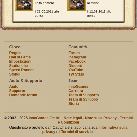
unità nemiche
nemiche
il 31.05.2011 alle
il 12.03.2011 alle
00:52
09:42
Gioco
Comunità
Regole
Forum
Hall of Fame
Instagram
Impostazioni
Facebook
Statistiche
Discord
Speed Rounds
YouTube
Sfondi
TW Stats
Aiuto & Supporto
Team
Aiuto
InnoGames
Supporto
Carriera
Domande forum
Team di Supporto
Team di Sviluppo
Storia
© 2003 - 2026
InnoGames GmbH
·
Note legali
·
Note sulla Privacy
·
Termini
e Condizioni
Questo sito è protetto da hCaptcha e si applica la sua
Informativa sulla
privacy
e i
Termini di servizio
.