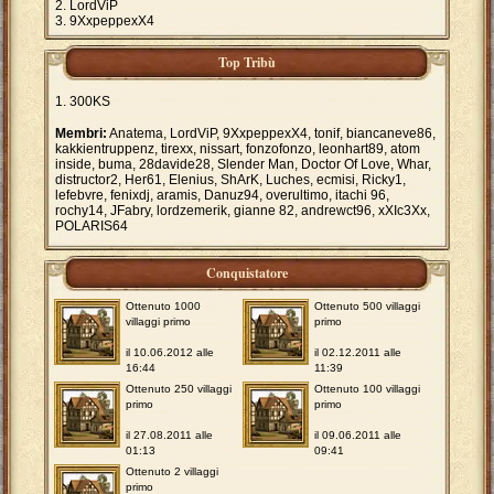
LordViP
9XxpeppexX4
Top Tribù
300KS
Membri:
Anatema, LordViP, 9XxpeppexX4, tonif, biancaneve86,
kakkientruppenz, tirexx, nissart, fonzofonzo, leonhart89, atom
inside, buma, 28davide28, Slender Man, Doctor Of Love, Whar,
distructor2, Her61, Elenius, ShArK, Luches, ecmisi, Ricky1,
lefebvre, fenixdj, aramis, Danuz94, overultimo, itachi 96,
rochy14, JFabry, lordzemerik, gianne 82, andrewct96, xXIc3Xx,
POLARIS64
Conquistatore
Ottenuto 1000
Ottenuto 500 villaggi
villaggi primo
primo
il 10.06.2012 alle
il 02.12.2011 alle
16:44
11:39
Ottenuto 250 villaggi
Ottenuto 100 villaggi
primo
primo
il 27.08.2011 alle
il 09.06.2011 alle
01:13
09:41
Ottenuto 2 villaggi
primo